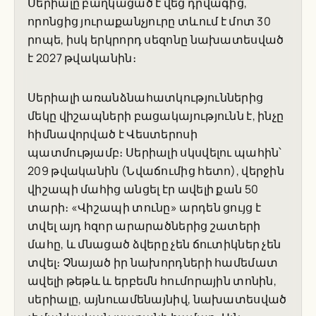
Սերիալը բաղկացած է վեց դրվագից,
որոնցից յուրաքանչյուրը տևում է մոտ 30
րոպե, իսկ երկրորդ սեզոնը նախատեսված
է 2027 թվականին։
Սերիալի առանձնահատկություններից
մեկը վիշապների բացակայությունն է, ինչը
հիմնավորված է Վեստերոսի
պատմությամբ։ Սերիալի սկսվելու պահին՝
209 թվականին (Նվաճումից հետո), վերջին
վիշապի մահից անցել էր ավելի քան 50
տարի։ «Վիշապի տունը» արդեն ցույց է
տվել այդ հզոր արարածներից շատերի
մահը, և մնացած ձվերը չեն ճուտիկներ չեն
տվել։ Չնայած իր նախորդների համեմատ
ավելի թեթև և երբեմն հումորային տոնին,
սերիալը, այնուամենայնիվ, նախատեսված