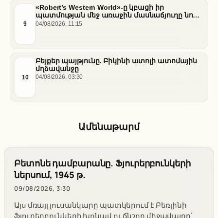
«Robert’s Western World»-ը կբացի իր
պատմության մեջ առաջին մասնաճյուղը նոր
«Nissan Stadium» մարզադաշտում
9
04/08/2026, 11:15
Բեյքեր պայթյունը. Բիկինի ատոլի ատոմային
մղձավանջը
10
04/08/2026, 03:30
Ամենաթարմ
Բետոնե դամբարանը. Ֆյուրերբունկերի
ներսում, 1945 թ.
09/08/2026, 3:30
Այս մռայլ լուսանկարը պատկերում է Բեռլինի
ֆյուրերբունկերի խոնավ ու ճնշող միջավայրը՝