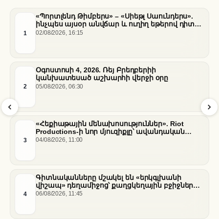
«Պորտլենդ Թիմբերս» – «Սիեթլ Սաունդերս».
ինչպես այսօր անվճար և ուղիղ եթերով դիտել
հանդիպումը
1
02/08/2026, 16:15
Օգոստոսի 4, 2026. Ռեյ Բրեդբերիի
կանխատեսած աշխարհի վերջի օրը
2
05/08/2026, 06:30
«Հեքիաթային մենախոսություններ». Riot
Productions-ի նոր մյուզիքլը՝ ավանդական
պատմությունների նոր վերաիմաստավորում
3
04/08/2026, 11:00
Գիտնականները մշակել են «երկգլխանի
վիշապ» դեղամիջոց՝ քաղցկեղային բջիջները
սովամահ անելու համար
4
06/08/2026, 11:45