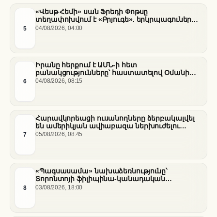
«Վեսթ Հեմի» սան Ֆրեդի Փոթսը
տեղափոխվում է «Բրյուգե». երկրպագուների
դժգոհությունը և ակումբի ռազմավարությունը
5
04/08/2026, 04:00
Իրանը հերքում է ԱՄՆ-ի հետ
բանակցությունները՝ հաստատելով Օմանի
միջնորդությամբ քննարկումները Հորմուզի
6
04/08/2026, 08:15
նեղուցի վերաբերյալ
Հարավկորեացի ուսանողները ձերբակալվել
են ամերիկյան ավիաբազա ներխուժելու
համար
7
05/08/2026, 08:45
«Պագսասամա» նախաձեռնությունը՝
Տորոնտոյի ֆիլիպինա-կանադական
արվեստագետների համար
8
03/08/2026, 18:00