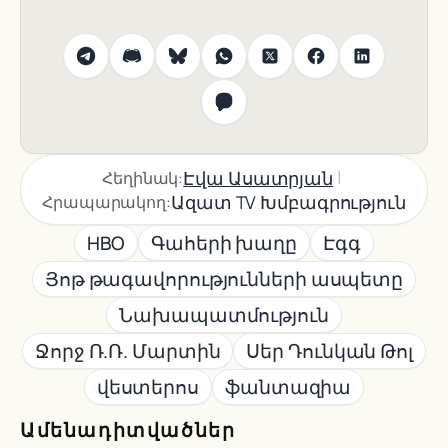
|
Էվա Ասատրյան
Հեղինակ:
Ազատ TV Խմբագրություն
Հրապարակող:
HBO
Գահերի խաղը
Էգգ
Յոթ թագավորությունների ասպետը
Նախապատմություն
Ջորջ Ռ.Ռ. Մարտին
Սեր Դունկան Թոլ
վեստերոս
ֆանտազիա
Ամենադիտվածներ