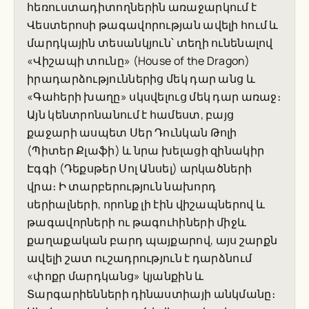
հեռուստադիտողներին առաջարկում է
Վեստերոսի թագավորության ավելի հում և
մարդկային տեսանկյուն՝ տեղի ունենալով
«Վիշապի տունը» (House of the Dragon)
իրադարձություններից մեկ դար անց և
«Գահերի խաղը» սկսվելուց մեկ դար առաջ։
Այն կենտրոնանում է համեստ, բայց
քաջարի ասպետ Սեր Դունկան Թոլի
(Պիտեր Քլաֆի) և նրա խելացի զինակիր
Էգգի (Դեքսթեր Սոլ Անսել) արկածների
վրա։ Ի տարբերություն նախորդ
սերիալների, որոնք լի էին վիշապներով և
թագավորների ու թագուհիների միջև
քաղաքական բարդ պայքարով, այս շարքն
ավելի շատ ուշադրություն է դարձնում
«փոքր մարդկանց» կյանքին և
Տարգարիենների դինաստիայի անկմանը։