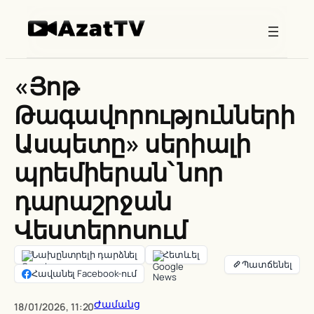
Skip
to
content
«Յոթ
Թագավորությունների
Ասպետը» սերիալի
պրեմիերան՝ նոր
դարաշրջան
Վեստերոսում
Նախընտրելի դարձնել
Հետևել
Հավանել Facebook-ում
Ժամանց
18/01/2026, 11:20