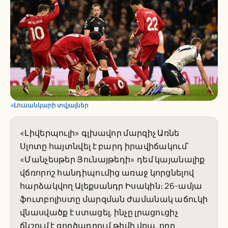
Լուսանկարի տվյալներ
«Լիվերպուլի» գլխավոր մարզիչ Առնե
Սլոտը հայտնվել է բարդ իրավիճակում՝
«Մանչեսթեր Յունայթեդի» դեմ կայանալիք
վճռորոշ հանդիպումից առաջ կորցնելով
հարձակվող Ալեքսանդր Իսակին։ 26-ամյա
ֆուտբոլիստը մարզման ժամանակ աճուկի
վնասվածք է ստացել, ինչը լրացուցիչ
ճնշում է գործադրում թիմի վրա, որը