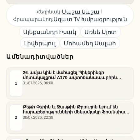
|
Մաշա Սաշա
Հեղինակ:
Ազատ TV Խմբագրություն
Հրապարակող:
Ալեքսանդր Իսակ
Առնե Սլոտ
Լիվերպուլ
Մոհամեդ Սալահ
Ամենադիտվածներ
26-ամյա կին է մահացել Պիկերինգի
մոտակայքում A170 ավտոճանապարհին
տեղի ունեցած վթարի հետևանքով
1
31/07/2026, 06:00
Քեթի Փերին և Ջասթին Թրյուդոն նշում են
հարաբերությունների մեկամյակը Ֆրանսիայի
հարավում
2
30/07/2026, 22:30