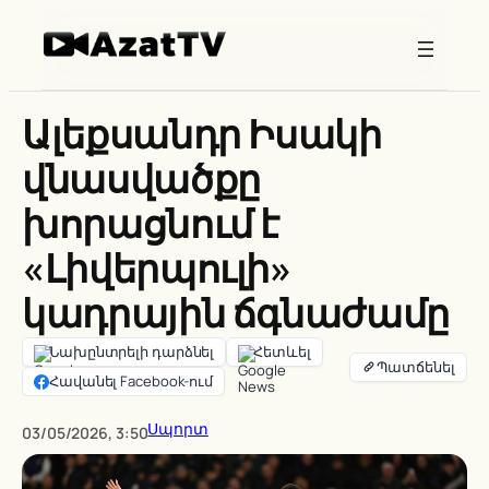
Skip
to
content
Ալեքսանդր Իսակի
վնասվածքը
խորացնում է
«Լիվերպուլի»
կադրային ճգնաժամը
Նախընտրելի դարձնել
Հետևել
Հավանել Facebook-ում
Սպորտ
03/05/2026, 3:50