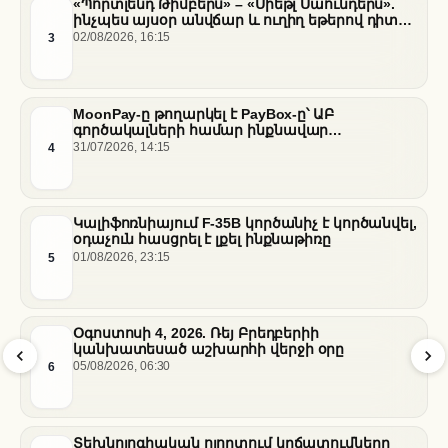
«Պորտլենդ Թիմբերս» – «Սիեթլ Սաունդերս».
ինչպես այսօր անվճար և ուղիղ եթերով դիտել
հանդիպումը
3
02/08/2026, 16:15
MoonPay-ը թողարկել է PayBox-ը՝ ԱԲ
գործակալների համար ինքնավար
ֆինանսական գործարքներ ապահովելու
4
31/07/2026, 14:15
նպատակով
Կալիֆոռնիայում F-35B կործանիչ է կործանվել,
օդաչուն հասցրել է լքել ինքնաթիռը
5
01/08/2026, 23:15
Օգոստոսի 4, 2026. Ռեյ Բրեդբերիի
կանխատեսած աշխարհի վերջի օրը
6
05/08/2026, 06:30
Տեխնոլոգիական ոլորտում կրճատումները