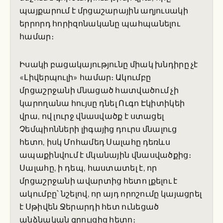
պայքարում է մրցաշարային աղյուսակի
երրորդ հորիզոնականը պահպանելու
համար։
Իսակի բացակայությունը միակ խնդիրը չէ
«Լիվերպուլի» համար։ Ակումբը
մրցաշրջանի մնացած հատվածում չի
կարողանա հույսը դնել Ուգո Էկիտիկեի
վրա, ով լուրջ վնասվածք է ստացել
Չեմպիոնների լիգայից դուրս մնալուց
հետո, իսկ Մոհամեդ Սալահը դեռևս
ապաքինվում է մկանային վնասվածքից։
Սալահը, ի դեպ, հաստատել է, որ
մրցաշրջանի ավարտից հետո լքելու է
ակումբը՝ նշելով, որ այդ որոշումը կայացրել
է Սթիվեն Ջերարդի հետ ունեցած
անձնական զրույցից հետո։