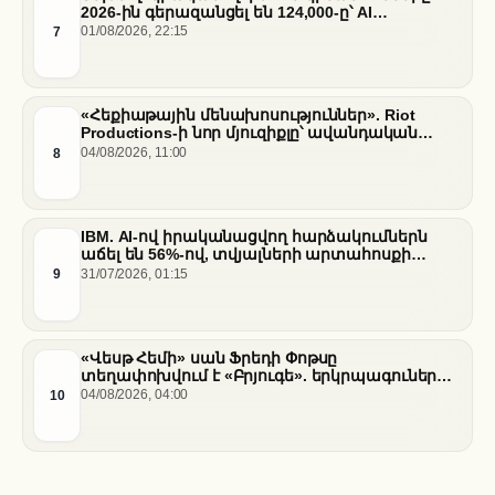
2026-ին գերազանցել են 124,000-ը՝ AI
ենթակառուցվածքների վերաբաշխման ֆոնին
7
01/08/2026, 22:15
«Հեքիաթային մենախոսություններ». Riot
Productions-ի նոր մյուզիքլը՝ ավանդական
պատմությունների նոր վերաիմաստավորում
8
04/08/2026, 11:00
IBM. AI-ով իրականացվող հարձակումներն
աճել են 56%-ով, տվյալների արտահոսքի
ծախսերը հասել են ռեկորդային մակարդակի
9
31/07/2026, 01:15
«Վեսթ Հեմի» սան Ֆրեդի Փոթսը
տեղափոխվում է «Բրյուգե». երկրպագուների
դժգոհությունը և ակումբի ռազմավարությունը
10
04/08/2026, 04:00