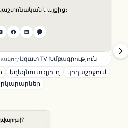
 պաշտոնական կայքից։
Ազատ TV Խմբագրություն
ակող:
ր
եղեգնուտ գյուղ
կողաշրջում
րկարարներ
դվարդսի՝