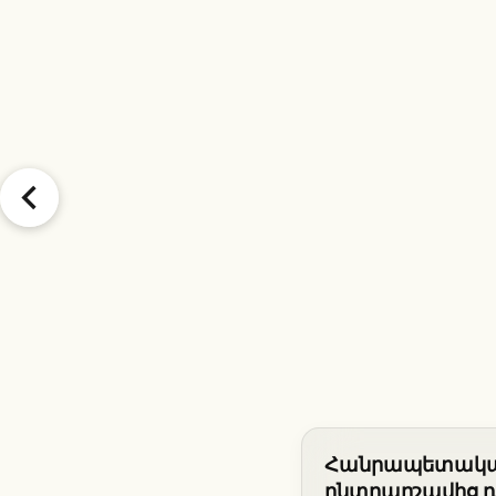
Հանրապետականն
ընտրարշավից դո