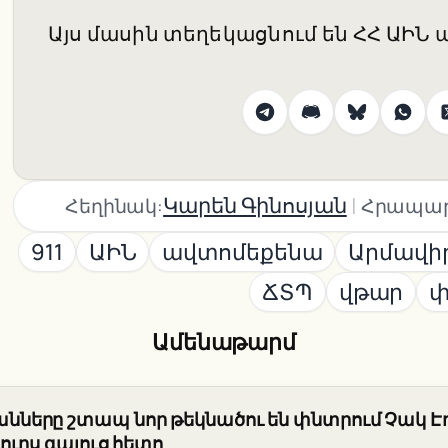
Այս մասին տեղեկացնում են ՀՀ ԱԻՆ
|
Կարեն Գինոսյան
Հեղինակ:
Հրապար
911
ԱԻՆ
ավտոմեքենա
Արմավի
ՃՏՊ
վթար
փ
Ամենաթարմ
երը շտապ նոր թեկնածու են փնտրում Չակ Է
ւրս գալուց հետո