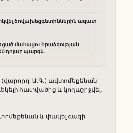
արկվել ծովախեցգետիններին ազատ
ւնեցած մահացու հրաձգության
00 դոլար պարգև
շի (վարորդ՝ Ա.Գ.) ավտոմեքենան
եկելի հատվածից և կողաշրջվել.
տոմեքենան և փակել գազի