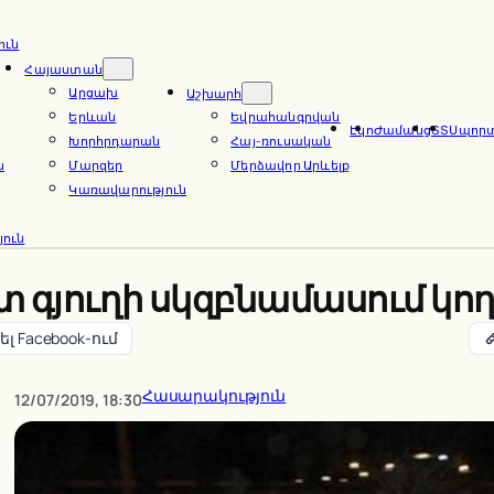
ուն
Հայաստան
Արցախ
Աշխարհ
Երևան
Եվրահանգրվան
Էկո
Ժամանց
ՏՏ
Սպոր
Խորհրդարան
Հայ-ռուսական
ն
Մարզեր
Մերձավոր Արևելք
Կառավարություն
ուն
 գյուղի սկզբնամասում կող
լ Facebook-ում
Հասարակություն
12/07/2019, 18:30