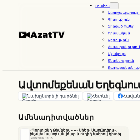
Skip
Լրահոս
Առողջապահությ
to
Գիտություն
content
Զինված Ուժեր
Իրավական
Կրթություն
Հասարակությու
Մշակույթ
Տնտեսություն
Քաղաքականությ
Ավտոմեքենան Եղեգնուտ
Նախընտրելի դարձնել
Հետևել
Հավանե
Ամենադիտվածներ
«Պորտլենդ Թիմբերս» – «Սիեթլ Սաունդերս».
ինչպես այսօր անվճար և ուղիղ եթերով դիտել
հանդիպումը
02/08/2026, 16:15