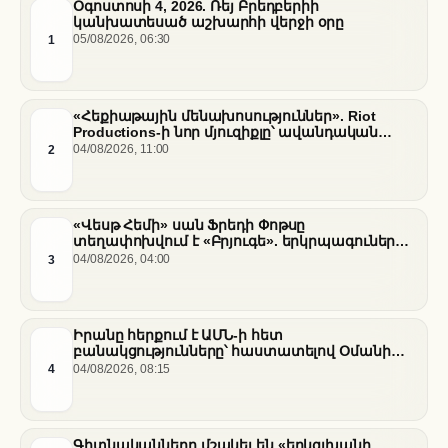
Օգոստոսի 4, 2026. Ռեյ Բրեդբերիի
կանխատեսած աշխարհի վերջի օրը
1
05/08/2026, 06:30
«Հեքիաթային մենախոսություններ». Riot
Productions-ի նոր մյուզիքլը՝ ավանդական
պատմությունների նոր վերաիմաստավորում
2
04/08/2026, 11:00
«Վեսթ Հեմի» սան Ֆրեդի Փոթսը
տեղափոխվում է «Բրյուգե». երկրպագուների
դժգոհությունը և ակումբի ռազմավարությունը
3
04/08/2026, 04:00
Իրանը հերքում է ԱՄՆ-ի հետ
բանակցությունները՝ հաստատելով Օմանի
միջնորդությամբ քննարկումները Հորմուզի
4
04/08/2026, 08:15
նեղուցի վերաբերյալ
Գիտնականները մշակել են «երկգլխանի