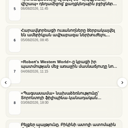
վիշապ» դեղամիջոց՝ քաղցկեղային բջիջները
սովամահ անելու համար
5
06/08/2026, 11:45
Հարավկորեացի ուսանողները ձերբակալվել
են ամերիկյան ավիաբազա ներխուժելու
համար
6
05/08/2026, 08:45
«Robert’s Western World»-ը կբացի իր
պատմության մեջ առաջին մասնաճյուղը նոր
«Nissan Stadium» մարզադաշտում
7
04/08/2026, 11:15
«Պագսասամա» նախաձեռնությունը՝
Տորոնտոյի ֆիլիպինա-կանադական
արվեստագետների համար
8
03/08/2026, 18:00
Բեյքեր պայթյունը. Բիկինի ատոլի ատոմային