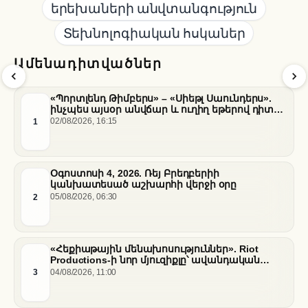
երեխաների անվտանգություն
Տեխնոլոգիական հսկաներ
Ամենադիտվածներ
«Պորտլենդ Թիմբերս» – «Սիեթլ Սաունդերս».
ինչպես այսօր անվճար և ուղիղ եթերով դիտել
հանդիպումը
1
02/08/2026, 16:15
Օգոստոսի 4, 2026. Ռեյ Բրեդբերիի
կանխատեսած աշխարհի վերջի օրը
2
05/08/2026, 06:30
«Հեքիաթային մենախոսություններ». Riot
Productions-ի նոր մյուզիքլը՝ ավանդական
պատմությունների նոր վերաիմաստավորում
3
04/08/2026, 11:00