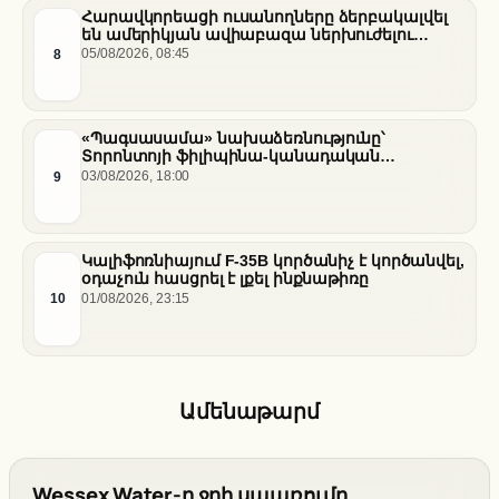
Հարավկորեացի ուսանողները ձերբակալվել
են ամերիկյան ավիաբազա ներխուժելու
համար
8
05/08/2026, 08:45
«Պագսասամա» նախաձեռնությունը՝
Տորոնտոյի ֆիլիպինա-կանադական
արվեստագետների համար
9
03/08/2026, 18:00
Կալիֆոռնիայում F-35B կործանիչ է կործանվել,
օդաչուն հասցրել է լքել ինքնաթիռը
10
01/08/2026, 23:15
Ամենաթարմ
Wessex Water-ը ջրի սպառումը