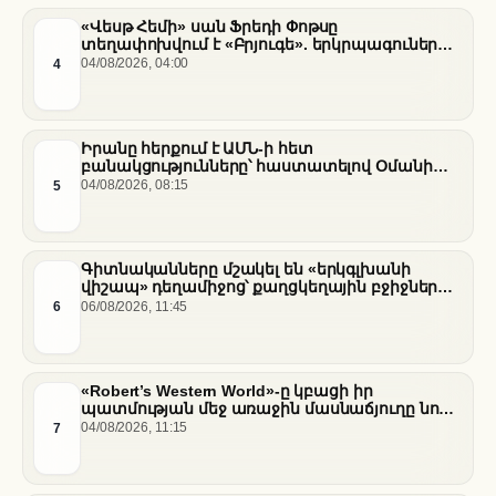
«Վեսթ Հեմի» սան Ֆրեդի Փոթսը
տեղափոխվում է «Բրյուգե». երկրպագուների
դժգոհությունը և ակումբի ռազմավարությունը
4
04/08/2026, 04:00
Իրանը հերքում է ԱՄՆ-ի հետ
բանակցությունները՝ հաստատելով Օմանի
միջնորդությամբ քննարկումները Հորմուզի
5
04/08/2026, 08:15
նեղուցի վերաբերյալ
Գիտնականները մշակել են «երկգլխանի
վիշապ» դեղամիջոց՝ քաղցկեղային բջիջները
սովամահ անելու համար
6
06/08/2026, 11:45
«Robert’s Western World»-ը կբացի իր
պատմության մեջ առաջին մասնաճյուղը նոր
«Nissan Stadium» մարզադաշտում
7
04/08/2026, 11:15