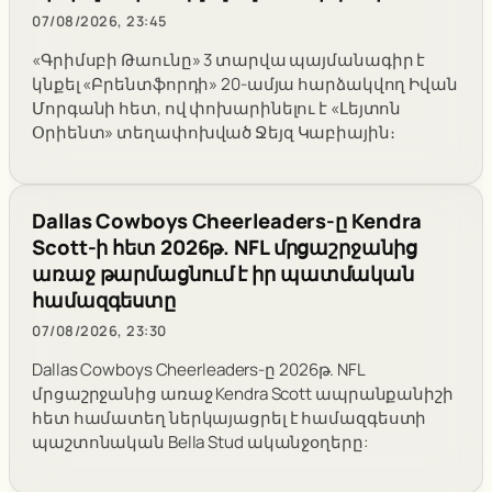
07/08/2026, 23:45
«Գրիմսբի Թաունը» 3 տարվա պայմանագիր է
կնքել «Բրենտֆորդի» 20-ամյա հարձակվող Իվան
Մորգանի հետ, ով փոխարինելու է «Լեյտոն
Օրիենտ» տեղափոխված Ջեյզ Կաբիային։
Dallas Cowboys Cheerleaders-ը Kendra
Scott-ի հետ 2026թ. NFL մրցաշրջանից
առաջ թարմացնում է իր պատմական
համազգեստը
07/08/2026, 23:30
Dallas Cowboys Cheerleaders-ը 2026թ. NFL
մրցաշրջանից առաջ Kendra Scott ապրանքանիշի
հետ համատեղ ներկայացրել է համազգեստի
պաշտոնական Bella Stud ականջօղերը: