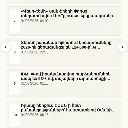
«Վեսթ Հեմի» սան Ֆրեդի Փոթսը
տեղափոխվում է «Բրյուգե». երկրպագուների
դժգոհությունը և ակումբի ռազմավարությունը
7
04/08/2026, 04:00
Տեխնոլոգիական ոլորտում կրճատումները
2026-ին գերազանցել են 124,000-ը՝ AI
ենթակառուցվածքների վերաբաշխման ֆոնին
8
01/08/2026, 22:15
IBM. AI-ով իրականացվող հարձակումներն
աճել են 56%-ով, տվյալների արտահոսքի
ծախսերը հասել են ռեկորդային մակարդակի
9
31/07/2026, 01:15
Իրանը հերքում է ԱՄՆ-ի հետ
բանակցությունները՝ հաստատելով Օմանի
միջնորդությամբ քննարկումները Հորմուզի
10
04/08/2026, 08:15
նեղուցի վերաբերյալ