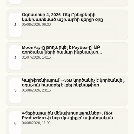
Օգոստոսի 4, 2026. Ռեյ Բրեդբերիի
կանխատեսած աշխարհի վերջի օրը
3
05/08/2026, 06:30
MoonPay-ը թողարկել է PayBox-ը՝ ԱԲ
գործակալների համար ինքնավար
ֆինանսական գործարքներ ապահովելու
4
31/07/2026, 14:15
նպատակով
Կալիֆոռնիայում F-35B կործանիչ է կործանվել,
օդաչուն հասցրել է լքել ինքնաթիռը
5
01/08/2026, 23:15
«Հեքիաթային մենախոսություններ». Riot
Productions-ի նոր մյուզիքլը՝ ավանդական
պատմությունների նոր վերաիմաստավորում
6
04/08/2026, 11:00