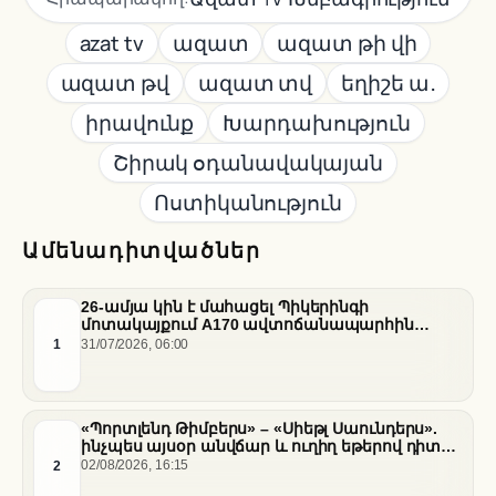
azat tv
ազատ
ազատ թի վի
ազատ թվ
ազատ տվ
եղիշե ա․
իրավունք
Խարդախություն
Շիրակ օդանավակայան
Ոստիկանություն
Ամենադիտվածներ
26-ամյա կին է մահացել Պիկերինգի
մոտակայքում A170 ավտոճանապարհին
տեղի ունեցած վթարի հետևանքով
1
31/07/2026, 06:00
«Պորտլենդ Թիմբերս» – «Սիեթլ Սաունդերս».
ինչպես այսօր անվճար և ուղիղ եթերով դիտել
հանդիպումը
2
02/08/2026, 16:15