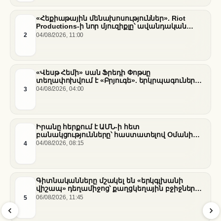
«Հեքիաթային մենախոսություններ». Riot
Productions-ի նոր մյուզիքլը՝ ավանդական
պատմությունների նոր վերաիմաստավորում
2
04/08/2026, 11:00
«Վեսթ Հեմի» սան Ֆրեդի Փոթսը
տեղափոխվում է «Բրյուգե». երկրպագուների
դժգոհությունը և ակումբի ռազմավարությունը
3
04/08/2026, 04:00
Իրանը հերքում է ԱՄՆ-ի հետ
բանակցությունները՝ հաստատելով Օմանի
միջնորդությամբ քննարկումները Հորմուզի
4
04/08/2026, 08:15
նեղուցի վերաբերյալ
Գիտնականները մշակել են «երկգլխանի
վիշապ» դեղամիջոց՝ քաղցկեղային բջիջները
սովամահ անելու համար
5
06/08/2026, 11:45