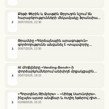
Քեթի Փերին և Ջասթին Թրյուդոն նշում են
հարաբերությունների մեկամյակը Ֆրանսիայի
հարավում
2
30/07/2026, 22:30
Թրամփը «Գերձայնային արագություն»
գործողությունն անվանել է «տպավորիչ
հաջողություն» Սենատում Ֆաուչիի լսումների
3
30/07/2026, 13:30
ֆոնին
AI մոդելները «Vending-Bench»-ի
փորձարկումներում անխիղճ մրցակցային
վարքագիծ են դրսևորել
4
30/07/2026, 18:15
«Պորտլենդ Թիմբերս» – «Սիեթլ Սաունդերս».
ինչպես այսօր անվճար և ուղիղ եթերով դիտել
հանդիպումը
5
02/08/2026, 16:15