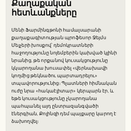
Քաղաքական
հետևանքները
Մենի Ֆարմինգթոնի համալսարանի
քաղաքագիտության պրոֆեսոր Ջեյմս
Մելչերի խոսքով՝ դեմոկրատների
հաջողությունը նոյեմբերին կախված կլինի
նրանից, թե որքանով կուսակցությունը
կկարողանա խուսափել «վերնախավի
կողմից թեկնածու պարտադրելու»
տպավորությունից։ Պլատների հիմնական
ուժը նրա «հակաէլիտար» կերպարն էր, և
եթե կուսակցությունը չկարողանա
պահպանել այդ ընտրազանգվածի
էներգիան, Քոլինզի դեմ պայքարը կարող է
ձախողվել։