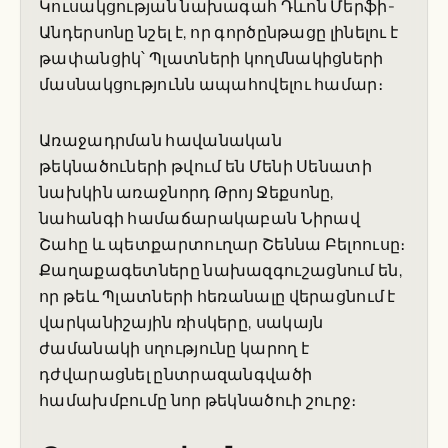
Կուսակցության նախագահ Դևոն Մերֆի-
Անդերսոնը նշել է, որ գործընթացը լինելու է
թափանցիկ՝ Պլատների կողմնակիցների
մասնակցությունն ապահովելու համար։
Առաջադրման հավանական
թեկնածուների թվում են Մենի Սենատի
նախկին առաջնորդ Թրոյ Ջեքսոնը,
նահանգի համաճարակաբան Նիրավ
Շահը և պետքարտուղար Շեննա Բելոուսը։
Քաղաքագետները նախազգուշացնում են,
որ թեև Պլատների հեռանալը վերացնում է
վարկանիշային ռիսկերը, սակայն
ժամանակի սղությունը կարող է
դժվարացնել ընտրազանգվածի
համախմբումը նոր թեկնածուի շուրջ։