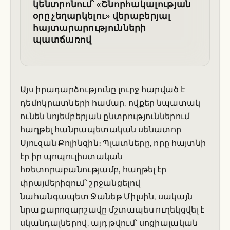
կենտրոնում՝ «Շնորհակալության
օրը չեղարկելու» վերաբերյալ
հայտարարությունների
պատճառով
Այս իրադարձությունը լուրջ հարված է
դեմոկրատների համար, ովքեր նպատակ
ունեն նոյեմբերյան ընտրություններում
հաղթել հանրապետական սենատոր
Սյուզան Քոլինզին։ Պլատները, որը հայտնի
էր իր պոպուլիստական
հռետորաբանությամբ, հաղթել էր
փրայմերիզում՝ շրջանցելով
նահանգապետ Ջանեթ Միլսին, սակայն
նրա քարոզարշավը մշտապես ուղեկցվել է
սկանդալներով, այդ թվում՝ սոցիալական