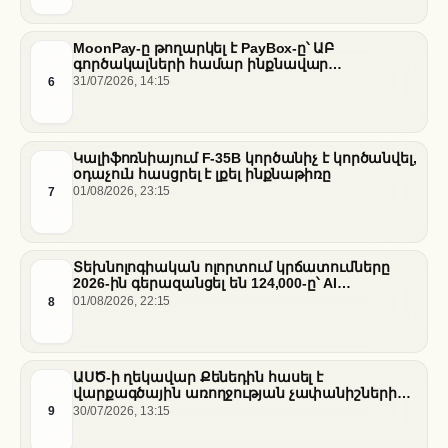
MoonPay-ը թողարկել է PayBox-ը՝ ԱԲ
գործակալների համար ինքնավար
ֆինանսական գործարքներ ապահովելու
6
31/07/2026, 14:15
նպատակով
Կալիֆոռնիայում F-35B կործանիչ է կործանվել,
օդաչուն հասցրել է լքել ինքնաթիռը
7
01/08/2026, 23:15
Տեխնոլոգիական ոլորտում կրճատումները
2026-ին գերազանցել են 124,000-ը՝ AI
ենթակառուցվածքների վերաբաշխման ֆոնին
8
01/08/2026, 22:15
ԱՍԾ-ի ղեկավար Քենեդին հասել է
վարքագծային առողջության չափանիշների
բարելավման շուրջ ազգային
9
30/07/2026, 13:15
համաձայնության