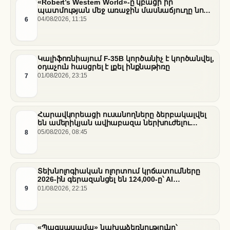
«Robert’s Western World»-ը կբացի իր
պատմության մեջ առաջին մասնաճյուղը նոր
«Nissan Stadium» մարզադաշտում
6
04/08/2026, 11:15
Կալիֆոռնիայում F-35B կործանիչ է կործանվել,
օդաչուն հասցրել է լքել ինքնաթիռը
7
01/08/2026, 23:15
Հարավկորեացի ուսանողները ձերբակալվել
են ամերիկյան ավիաբազա ներխուժելու
համար
8
05/08/2026, 08:45
Տեխնոլոգիական ոլորտում կրճատումները
2026-ին գերազանցել են 124,000-ը՝ AI
ենթակառուցվածքների վերաբաշխման ֆոնին
9
01/08/2026, 22:15
«Պագսասամա» նախաձեռնությունը՝