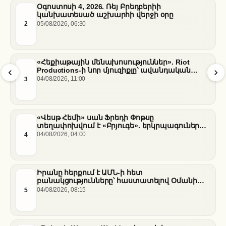
Օգոստոսի 4, 2026. Ռեյ Բրեդբերիի
կանխատեսած աշխարհի վերջի օրը
2
05/08/2026, 06:30
«Հեքիաթային մենախոսություններ». Riot
Productions-ի նոր մյուզիքլը՝ ավանդական
պատմությունների նոր վերաիմաստավորում
3
04/08/2026, 11:00
«Վեսթ Հեմի» սան Ֆրեդի Փոթսը
տեղափոխվում է «Բրյուգե». երկրպագուների
դժգոհությունը և ակումբի ռազմավարությունը
4
04/08/2026, 04:00
Իրանը հերքում է ԱՄՆ-ի հետ
բանակցությունները՝ հաստատելով Օմանի
միջնորդությամբ քննարկումները Հորմուզի
5
04/08/2026, 08:15
նեղուցի վերաբերյալ