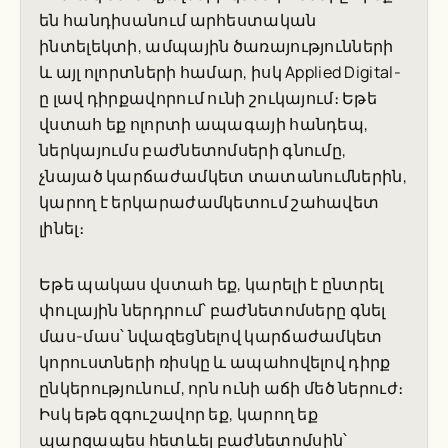
են հանդիսանում արհեստական
ինտելեկտի, ամպային ծառայությունների
և այլ ոլորտների համար, իսկ Applied Digital-
ը լավ դիրքավորում ունի շուկայում։ Եթե
վստահ եք ոլորտի ապագայի հանդեպ,
ներկայումս բաժնետոմսերի գնումը,
չնայած կարճաժամկետ տատանումներին,
կարող է երկարաժամկետում շահավետ
լինել։
Եթե պակաս վստահ եք, կարելի է ընտրել
փուլային ներդրում՝ բաժնետոմսերը գնել
մաս-մաս՝ նվազեցնելով կարճաժամկետ
կորուստների ռիսկը և ապահովելով դիրք
ընկերությունում, որն ունի աճի մեծ ներուժ։
Իսկ եթե զգուշավոր եք, կարող եք
պարզապես հետևել բաժնետոմսին՝