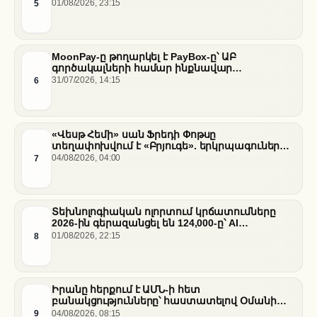
5
01/08/2026, 23:15
MoonPay-ը թողարկել է PayBox-ը՝ ԱԲ
գործակալների համար ինքնավար
ֆինանսական գործարքներ ապահովելու
6
31/07/2026, 14:15
նպատակով
«Վեսթ Հեմի» սան Ֆրեդի Փոթսը
տեղափոխվում է «Բրյուգե». երկրպագուների
դժգոհությունը և ակումբի ռազմավարությունը
7
04/08/2026, 04:00
Տեխնոլոգիական ոլորտում կրճատումները
2026-ին գերազանցել են 124,000-ը՝ AI
ենթակառուցվածքների վերաբաշխման ֆոնին
8
01/08/2026, 22:15
Իրանը հերքում է ԱՄՆ-ի հետ
բանակցությունները՝ հաստատելով Օմանի
միջնորդությամբ քննարկումները Հորմուզի
9
04/08/2026, 08:15