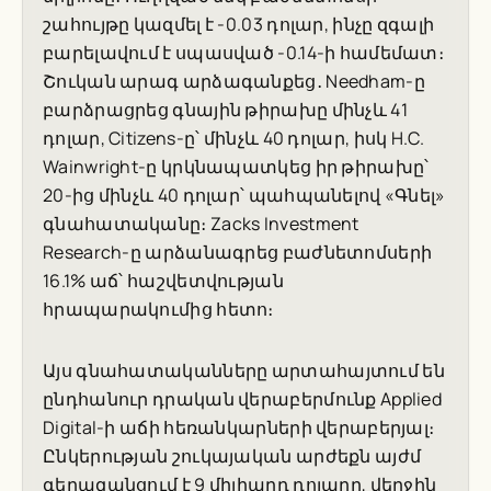
շահույթը կազմել է -0.03 դոլար, ինչը զգալի
բարելավում է սպասված -0.14-ի համեմատ։
Շուկան արագ արձագանքեց․ Needham-ը
բարձրացրեց գնային թիրախը մինչև 41
դոլար, Citizens-ը՝ մինչև 40 դոլար, իսկ H.C.
Wainwright-ը կրկնապատկեց իր թիրախը՝
20-ից մինչև 40 դոլար՝ պահպանելով «Գնել»
գնահատականը։
Zacks Investment
Research
-ը արձանագրեց բաժնետոմսերի
16.1% աճ՝ հաշվետվության
հրապարակումից հետո։
Այս գնահատականները արտահայտում են
ընդհանուր դրական վերաբերմունք Applied
Digital-ի աճի հեռանկարների վերաբերյալ։
Ընկերության շուկայական արժեքն այժմ
գերազանցում է 9 միլիարդ դոլարը, վերջին