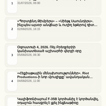
տեղի ունեցած վթարի հետևանքով
1
31/07/2026, 06:00
«Պորտլենդ Թիմբերս» – «Սիեթլ Սաունդերս».
ինչպես այսօր անվճար և ուղիղ եթերով դիտել
հանդիպումը
2
02/08/2026, 16:15
Օգոստոսի 4, 2026. Ռեյ Բրեդբերիի
կանխատեսած աշխարհի վերջի օրը
3
05/08/2026, 06:30
«Հեքիաթային մենախոսություններ». Riot
Productions-ի նոր մյուզիքլը՝ ավանդական
պատմությունների նոր վերաիմաստավորում
4
04/08/2026, 11:00
Կալիֆոռնիայում F-35B կործանիչ է կործանվել,
օդաչուն հասցրել է լքել ինքնաթիռը