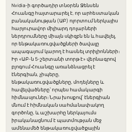
Nvidia-ի գործադիր տնօրեն Ջենսեն
Հուանգը հայտարարել է, որ արհեստական
բանականության (ԱԲ) ոլորտում ներկայիս
հարյուրավոր միլիարդ դոլարների
ներդրումները միայն սկիզբն են և հավելել,
որ ենթակառուցվածքների ծավալը
ապագայում կարող է հասնել տրիլիոնների։
Իր «ԱԲ-ն 5-շերտանի տորթ է» վերնագրով
բլոգում Հուանգը առանձնացրել է
էներգիան, չիպերը,
ենթակառուցվածքները, մոդելները և
հավելվածները՝ որպես համակարգի
հիմնասյուներ։ Նրա խոսքով՝ էներգիան
մնում է հիմնական սահմանափակող
գործոնը, և աշխարհը ներկայումս
իրականացնում է պատմության մեջ
ամենամեծ ենթակառուցվածքային