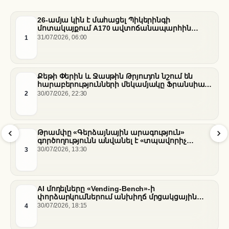
26-ամյա կին է մահացել Պիկերինգի
մոտակայքում A170 ավտոճանապարհին
տեղի ունեցած վթարի հետևանքով
1
31/07/2026, 06:00
Քեթի Փերին և Ջասթին Թրյուդոն նշում են
հարաբերությունների մեկամյակը Ֆրանսիայի
հարավում
2
30/07/2026, 22:30
Թրամփը «Գերձայնային արագություն»
գործողությունն անվանել է «տպավորիչ
հաջողություն» Սենատում Ֆաուչիի լսումների
3
30/07/2026, 13:30
ֆոնին
AI մոդելները «Vending-Bench»-ի
փորձարկումներում անխիղճ մրցակցային
վարքագիծ են դրսևորել
4
30/07/2026, 18:15