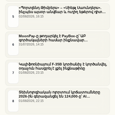
«Պորտլենդ Թիմբերս» – «Սիեթլ Սաունդերս».
ինչպես այսօր անվճար և ուղիղ եթերով դիտել
հանդիպումը
5
02/08/2026, 16:15
MoonPay-ը թողարկել է PayBox-ը՝ ԱԲ
գործակալների համար ինքնավար
ֆինանսական գործարքներ ապահովելու
6
31/07/2026, 14:15
նպատակով
Կալիֆոռնիայում F-35B կործանիչ է կործանվել,
օդաչուն հասցրել է լքել ինքնաթիռը
7
01/08/2026, 23:15
Տեխնոլոգիական ոլորտում կրճատումները
2026-ին գերազանցել են 124,000-ը՝ AI
ենթակառուցվածքների վերաբաշխման ֆոնին
8
01/08/2026, 22:15