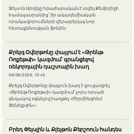
Ջեյսոն Արդեյը հրաժարական է տվել Քեմբրիջի
համալսարանից՝ իր ակադեմիական
որակավորումների վերաբերյալ նոր
հետաքննության ֆոնին։
Քրեյգ Օվերթոնը փայլում է «Թրենթ
Ռոքեթսի» կազմում՝ գրանցելով
ռեկորդային դաշտային խաղ
06/08/2026, 10:45
Քրեյգ Օվերթոնը փայլուն խաղ է ցուցադրել
«Թրենթ Ռոքեթսի» կազմում՝ չորս որսած
գնդակով օգնելով հաղթել «Բիրմինգհեմ
Ֆենիքսին»։
Բրեդ Փեյսլին և Քլեյթոն Քերշոուն հանդես