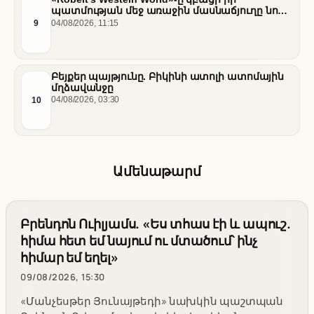
պատմության մեջ առաջին մասնաճյուղը նոր
«Nissan Stadium» մարզադաշտում
9
04/08/2026, 11:15
Բեյքեր պայթյունը. Բիկինի ատոլի ատոմային
մղձավանջը
10
04/08/2026, 03:30
Ամենաթարմ
Բրենդոն Ուիլյամս. «Ես տհաս էի և ապուշ.
հիմա հետ եմ նայում ու մտածում՝ ինչ
հիմար եմ եղել»
09/08/2026, 15:30
«Մանչեսթեր Յունայթեդի» նախկին պաշտպան