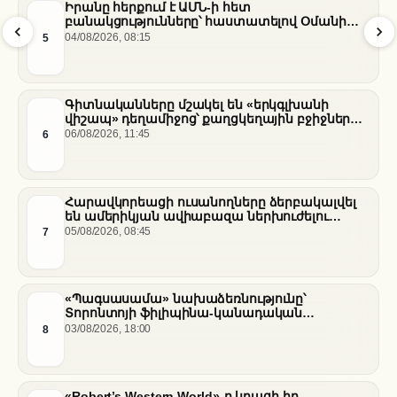
Իրանը հերքում է ԱՄՆ-ի հետ
բանակցությունները՝ հաստատելով Օմանի
միջնորդությամբ քննարկումները Հորմուզի
5
04/08/2026, 08:15
նեղուցի վերաբերյալ
Գիտնականները մշակել են «երկգլխանի
վիշապ» դեղամիջոց՝ քաղցկեղային բջիջները
սովամահ անելու համար
6
06/08/2026, 11:45
Հարավկորեացի ուսանողները ձերբակալվել
են ամերիկյան ավիաբազա ներխուժելու
համար
7
05/08/2026, 08:45
«Պագսասամա» նախաձեռնությունը՝
Տորոնտոյի ֆիլիպինա-կանադական
արվեստագետների համար
8
03/08/2026, 18:00
«Robert’s Western World»-ը կբացի իր