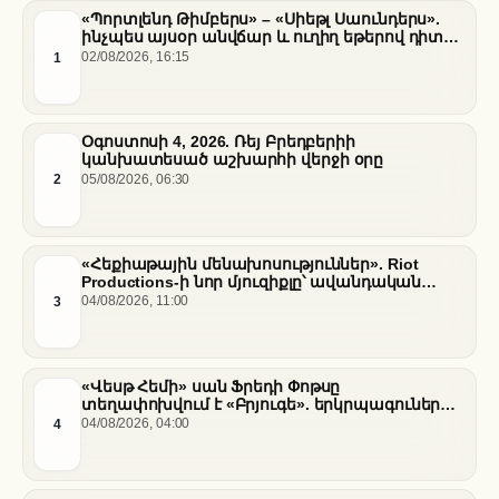
«Պորտլենդ Թիմբերս» – «Սիեթլ Սաունդերս».
ինչպես այսօր անվճար և ուղիղ եթերով դիտել
հանդիպումը
1
02/08/2026, 16:15
Օգոստոսի 4, 2026. Ռեյ Բրեդբերիի
կանխատեսած աշխարհի վերջի օրը
2
05/08/2026, 06:30
«Հեքիաթային մենախոսություններ». Riot
Productions-ի նոր մյուզիքլը՝ ավանդական
պատմությունների նոր վերաիմաստավորում
3
04/08/2026, 11:00
«Վեսթ Հեմի» սան Ֆրեդի Փոթսը
տեղափոխվում է «Բրյուգե». երկրպագուների
դժգոհությունը և ակումբի ռազմավարությունը
4
04/08/2026, 04:00