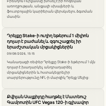
Բրենդոն Ուիլյամսը խոսել է իր հոգեկան
առողջության, անցյալի սխալների և
ֆուտբոլային կարիերան վերսկսելու ձգտման
մասին:
Դրեյքը Stake-ի ուղիղ եթերում 1 միլիոն
դոլար է բաժանել և զգուշացրել իր
երաժշտական մրցակիցներին
09/08/2026, 15:15
Կանադացի ռեփեր Դրեյքը Stake-ի եթերում 1 մլն
դոլար է խաղարկել, անդրադարձել
մրցակիցներին և հստակեցրել իր
տարբերությունը NFL-ի մարզիկ Դրեյք Մեյից:
Քվիլան Սալքիլդը հաղթել է Մատեուշ
Գամրոտին UFC Vegas 120-ի գլխավոր