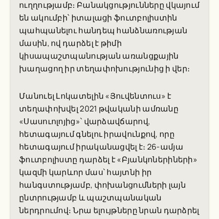
ուղղությամբ։ Բանակցությունները վկայում
են ակումբի՝ իտալացի ֆուտբոլիստին
պահպանելու հանդեպ հանձնառության
մասին, ով դարձել է թիմի
կիսապաշտպանության առանցքային
խաղացող իր տեղափոխությունից ի վեր։
Մանուել Լոկատելին «Յուվենտուս» է
տեղափոխվել 2021 թվականի ամռանը
«Սասուոլոյից»՝ վարձավճարով,
հետագայում գնելու իրավունքով, որը
հետագայում իրականացվել է։ 26-ամյա
ֆուտբոլիստը դարձել է «Բյանկոներիների»
կազմի կարևոր մաս՝ հայտնի իր
հանգստությամբ, փոխանցումների լայն
ընտրությամբ և պաշտպանական
ներդրումով։ Նրա ելույթները նրան դարձրել