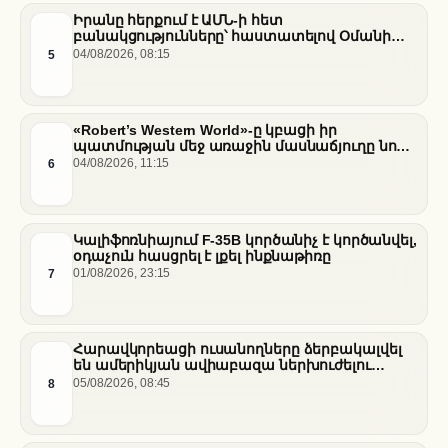
Իրանը հերքում է ԱՄՆ-ի հետ
բանակցությունները՝ հաստատելով Օմանի
միջնորդությամբ քննարկումները Հորմուզի
5
04/08/2026, 08:15
նեղուցի վերաբերյալ
«Robert’s Western World»-ը կբացի իր
պատմության մեջ առաջին մասնաճյուղը նոր
«Nissan Stadium» մարզադաշտում
6
04/08/2026, 11:15
Կալիֆոռնիայում F-35B կործանիչ է կործանվել,
օդաչուն հասցրել է լքել ինքնաթիռը
7
01/08/2026, 23:15
Հարավկորեացի ուսանողները ձերբակալվել
են ամերիկյան ավիաբազա ներխուժելու
համար
8
05/08/2026, 08:45