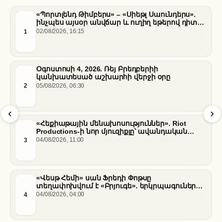
«Պորտլենդ Թիմբերս» – «Սիեթլ Սաունդերս».
ինչպես այսօր անվճար և ուղիղ եթերով դիտել
հանդիպումը
1
02/08/2026, 16:15
Օգոստոսի 4, 2026. Ռեյ Բրեդբերիի
կանխատեսած աշխարհի վերջի օրը
2
05/08/2026, 06:30
«Հեքիաթային մենախոսություններ». Riot
Productions-ի նոր մյուզիքլը՝ ավանդական
պատմությունների նոր վերաիմաստավորում
3
04/08/2026, 11:00
«Վեսթ Հեմի» սան Ֆրեդի Փոթսը
տեղափոխվում է «Բրյուգե». երկրպագուների
դժգոհությունը և ակումբի ռազմավարությունը
4
04/08/2026, 04:00