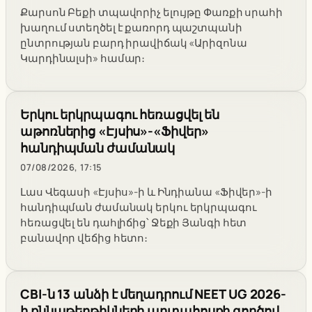
Քարսոն Բեքի տպավորիչ ելույթը Փառքի սրահի
խաղում ստեղծել է քառորդ պաշտպանի
ընտրության բարդ իրավիճակ «Արիզոնա
Կարդինալսի» համար։
Երկու երկրպագու հեռացվել են
աթոռներից «Էյսիս»-«Ֆիվեր»
հանդիպման ժամանակ
07/08/2026, 17:15
Լաս Վեգասի «Էյսիս»-ի և Ինդիանա «Ֆիվեր»-ի
հանդիպման ժամանակ երկու երկրպագու
հեռացվել են դահլիճից՝ Ջեքի Յանգի հետ
բանավոր վեճից հետո։
CBI-ն 13 անձի է մեղադրում NEET UG 2026-
ի քննաթերթիկների արտահոսքի գործով