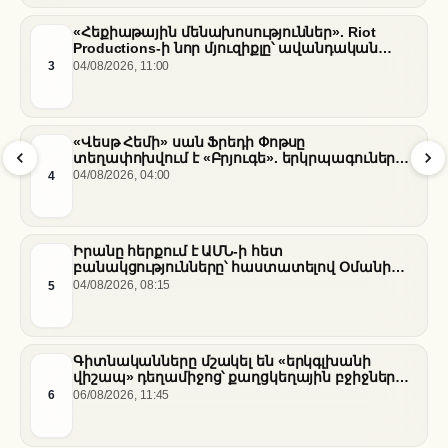
«Հեքիաթային մենախոսություններ». Riot
Productions-ի նոր մյուզիքլը՝ ավանդական
պատմությունների նոր վերաիմաստավորում
3
04/08/2026, 11:00
«Վեսթ Հեմի» սան Ֆրեդի Փոթսը
տեղափոխվում է «Բրյուգե». երկրպագուների
դժգոհությունը և ակումբի ռազմավարությունը
4
04/08/2026, 04:00
Իրանը հերքում է ԱՄՆ-ի հետ
բանակցությունները՝ հաստատելով Օմանի
միջնորդությամբ քննարկումները Հորմուզի
5
04/08/2026, 08:15
նեղուցի վերաբերյալ
Գիտնականները մշակել են «երկգլխանի
վիշապ» դեղամիջոց՝ քաղցկեղային բջիջները
սովամահ անելու համար
6
06/08/2026, 11:45