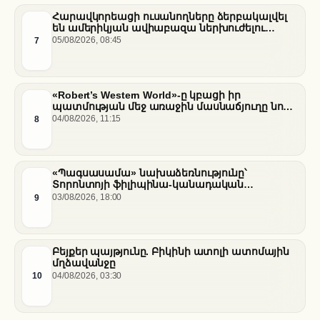
Հարավկորեացի ուսանողները ձերբակալվել
են ամերիկյան ավիաբազա ներխուժելու
համար
7
05/08/2026, 08:45
«Robert’s Western World»-ը կբացի իր
պատմության մեջ առաջին մասնաճյուղը նոր
«Nissan Stadium» մարզադաշտում
8
04/08/2026, 11:15
«Պագսասամա» նախաձեռնությունը՝
Տորոնտոյի ֆիլիպինա-կանադական
արվեստագետների համար
9
03/08/2026, 18:00
Բեյքեր պայթյունը. Բիկինի ատոլի ատոմային
մղձավանջը
10
04/08/2026, 03:30