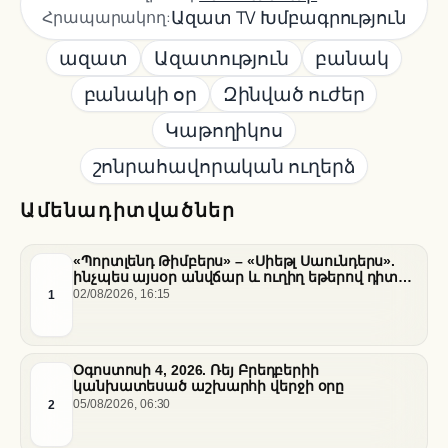
Ազատ TV Խմբագրություն
Հրապարակող:
ազատ
Ազատություն
բանակ
բանակի օր
Զինված ուժեր
Կաթողիկոս
շոնրահավորական ուղերձ
Ամենադիտվածներ
«Պորտլենդ Թիմբերս» – «Սիեթլ Սաունդերս».
ինչպես այսօր անվճար և ուղիղ եթերով դիտել
հանդիպումը
1
02/08/2026, 16:15
Օգոստոսի 4, 2026. Ռեյ Բրեդբերիի
կանխատեսած աշխարհի վերջի օրը
2
05/08/2026, 06:30