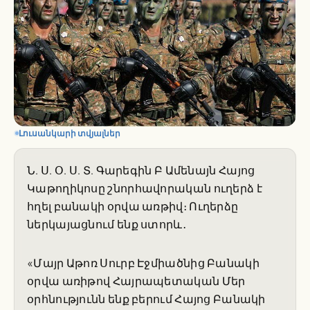
Լուսանկարի տվյալներ
Ն. Ս. Օ. Ս. Տ. Գարեգին Բ Ամենայն Հայոց
Կաթողիկոսը շնորհավորական ուղերձ է
հղել բանակի օրվա առթիվ։ Ուղերձը
ներկայացնում ենք ստորև․
«Մայր Աթոռ Սուրբ Էջմիածնից Բանակի
օրվա առիթով Հայրապետական Մեր
օրհնությունն ենք բերում Հայոց Բանակի