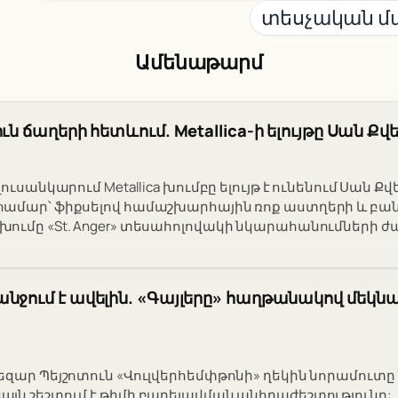
տեսչական մ
Ամենաթարմ
ւն ճաղերի հետևում. Metallica-ի ելույթը Սան Ք
ուսանկարում Metallica խումբը ելույթ է ունենում Սան Ք
համար՝ ֆիքսելով համաշխարհային ռոք աստղերի և բ
ումը «St. Anger» տեսահոլովակի նկարահանումների 
նջում է ավելին. «Գայլերը» հաղթանակով մեկնա
եզար Պեյշոտուն «Վուլվերհեմփթոնի» ղեկին նորամուտը 
յն շեշտում է թիմի բարելավման անհրաժեշտությունը: