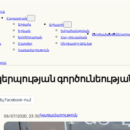
ուն
Հայաստան
Արցախ
Աշխարհ
Երևան
Եվրահանգրվան
Էկո
Ժամանց
ՏՏ
Սպոր
Խորհրդարան
Հայ-ռուսական
ն
Մարզեր
Մերձավոր Արևելք
Կառավարություն
ուն
ակերպության գործունեութ
լ Facebook-ում
Կառավարություն
06/07/2020, 23:30