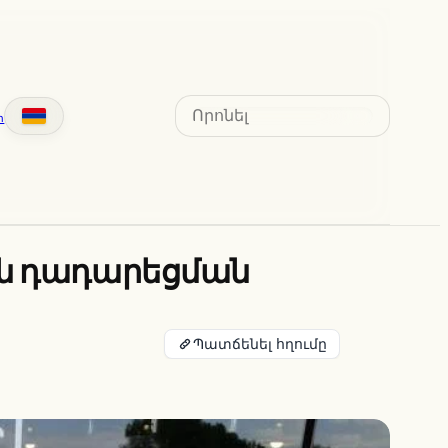
Search
տ
յան դադարեցման
Պատճենել հղումը