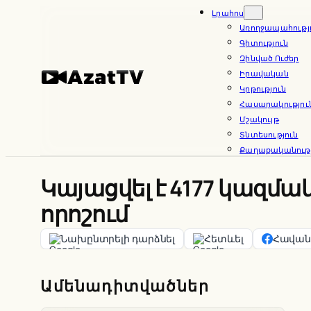
Skip
Լրահոս
Առողջապահությ
to
Գիտություն
content
Զինված Ուժեր
Իրավական
Կրթություն
Հասարակությու
Մշակույթ
Տնտեսություն
Քաղաքականությ
Կայացվել է 4177 կազմ
որոշում
Նախընտրելի դարձնել
Հետևել
Հավանե
Ամենադիտվածներ