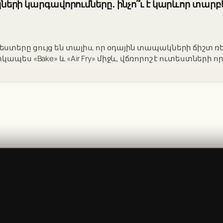
րի կարգավորումները․ ինչո՞ւ է կարևոր տարբեր
տերը ցույց են տալիս, որ օդային տապակների ճիշտ ռ
կապես «Bake» և «Air Fry» միջև, վճռորոշ է ուտեստների 