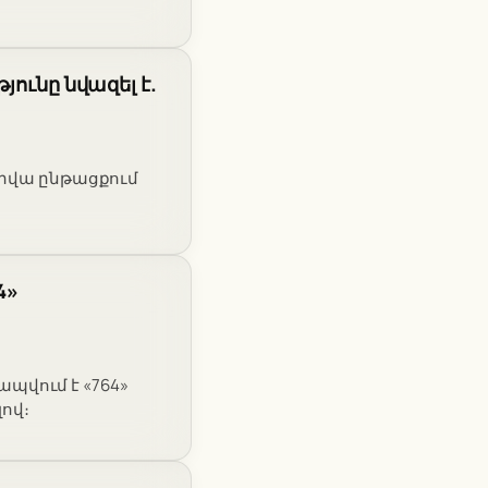
ւնը նվազել է.
րվա ընթացքում
4»
պվում է «764»
ով։