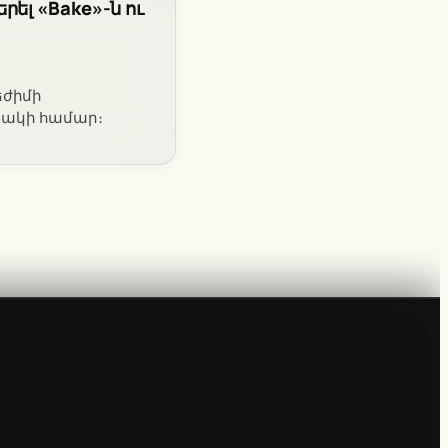
ել «Bake»-ն ու
եժիմի
որակի համար։