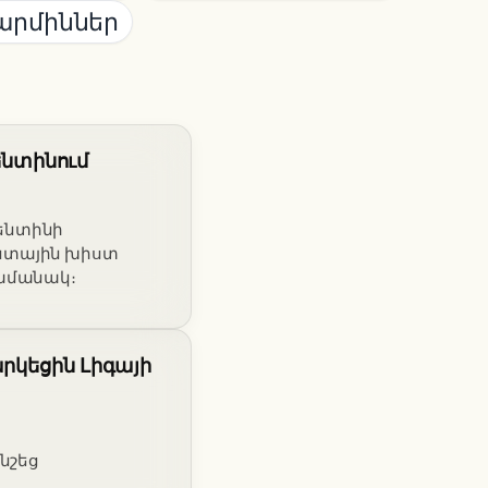
արմիններ
վենտինում
վենտինի
անտային խիստ
ժամանակ։
րկեցին Լիգայի
նշեց