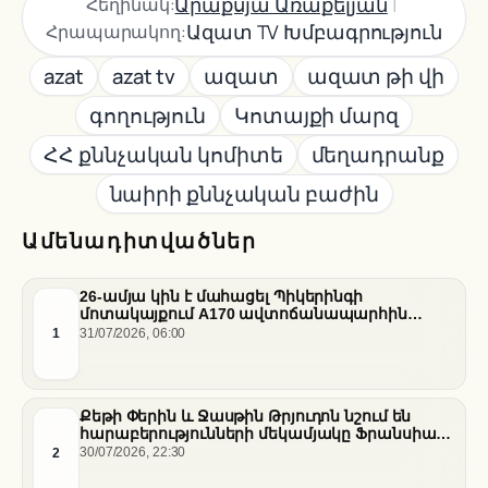
|
Արաքսյա Առաքելյան
Հեղինակ:
Ազատ TV Խմբագրություն
Հրապարակող:
azat
azat tv
ազատ
ազատ թի վի
գողություն
Կոտայքի մարզ
ՀՀ քննչական կոմիտե
մեղադրանք
նաիրի քննչական բաժին
Ամենադիտվածներ
26-ամյա կին է մահացել Պիկերինգի
մոտակայքում A170 ավտոճանապարհին
տեղի ունեցած վթարի հետևանքով
1
31/07/2026, 06:00
Քեթի Փերին և Ջասթին Թրյուդոն նշում են
հարաբերությունների մեկամյակը Ֆրանսիայի
հարավում
2
30/07/2026, 22:30