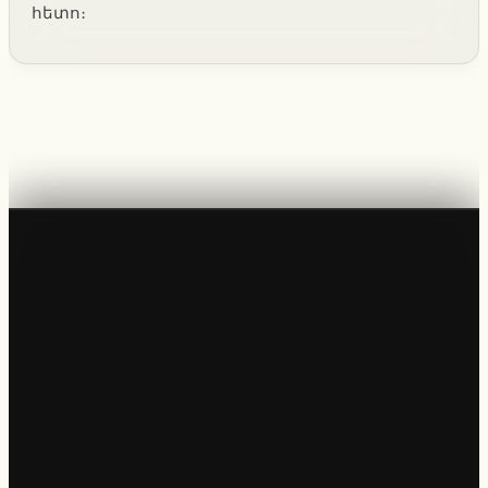
հետո։