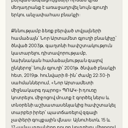
մեղադրանք է առաջադրվել նույն գյուղի
երկու անչափահաս բնակչի:
Քննությամբ ձեռք բերված տվյալների
համաձայն՝ Նոր Արտամետ գյուղի բնակիչը՝
ծնված 2003թ, գաղտնի հափշտակություն
կատարելու դիտավորությամբ,
նախնական համաձայնության գալով
ընկերոջ՝ նույն գյուղի՝ 2001թ. ծնված բնակչի
հետ, 2019թ. հունվարի 8-ին՝ ժամը 22:30-ի
սահմաններում, «Նոր Արտամետի
միջնակարգ դպրոց» ՊՈԱԿ-ի դուռը
կոտրելու միջոցով մուտք է գործել ներս և
տնօրենի աշխատասենյակից հափշտակել
տարբեր իրեր՝ պատճառելով զգալի
չափերի գույքային վնաս: Այնուհետև 15 և
17-ամյա տղաները դուռը կոտրելու միջոցով