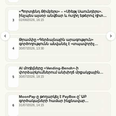
«Պորտլենդ Թիմբերս» – «Սիեթլ Սաունդերս».
ինչպես այսօր անվճար և ուղիղ եթերով դիտել
հանդիպումը
3
02/08/2026, 16:15
Թրամփը «Գերձայնային արագություն»
գործողությունն անվանել է «տպավորիչ
հաջողություն» Սենատում Ֆաուչիի լսումների
4
30/07/2026, 13:30
ֆոնին
AI մոդելները «Vending-Bench»-ի
փորձարկումներում անխիղճ մրցակցային
վարքագիծ են դրսևորել
5
30/07/2026, 18:15
MoonPay-ը թողարկել է PayBox-ը՝ ԱԲ
գործակալների համար ինքնավար
ֆինանսական գործարքներ ապահովելու
6
31/07/2026, 14:15
նպատակով