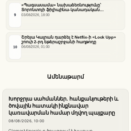
«Պագսասամա» նախաձեռնությունը՝
Տորոնտոյի ֆիլիպինա-կանադական
արվեստագետների համար
9
03/08/2026, 18:00
Շրեյա Կալրան դարձել է Netflix-ի «Lock Upp»
շոուի 2-րդ եթերաշրջանի հաղթողը
10
06/08/2026, 01:00
Ամենաթարմ
Խորջրյա սահմաններ. հանքանյութերի և
ծովային հատակի ինքնավար
կառավարման համար մղվող պայքարը
08/08/2026, 10:00
Glomar Minerals-ը ծրագրում է Խաղաղ