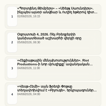
«Պորտլենդ Թիմբերս» – «Սիեթլ Սաունդերս».
ինչպես այսօր անվճար և ուղիղ եթերով դիտել
հանդիպումը
1
02/08/2026, 16:15
Օգոստոսի 4, 2026. Ռեյ Բրեդբերիի
կանխատեսած աշխարհի վերջի օրը
2
05/08/2026, 06:30
«Հեքիաթային մենախոսություններ». Riot
Productions-ի նոր մյուզիքլը՝ ավանդական
պատմությունների նոր վերաիմաստավորում
3
04/08/2026, 11:00
«Վեսթ Հեմի» սան Ֆրեդի Փոթսը
տեղափոխվում է «Բրյուգե». երկրպագուների
դժգոհությունը և ակումբի ռազմավարությունը
4
04/08/2026, 04:00