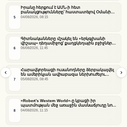
Իրանը հերքում է ԱՄՆ-ի հետ
բանակցությունները՝ հաստատելով Օմանի
միջնորդությամբ քննարկումները Հորմուզի
5
04/08/2026, 08:15
նեղուցի վերաբերյալ
Գիտնականները մշակել են «երկգլխանի
վիշապ» դեղամիջոց՝ քաղցկեղային բջիջները
սովամահ անելու համար
6
06/08/2026, 11:45
Հարավկորեացի ուսանողները ձերբակալվել
են ամերիկյան ավիաբազա ներխուժելու
համար
7
05/08/2026, 08:45
«Robert’s Western World»-ը կբացի իր
պատմության մեջ առաջին մասնաճյուղը նոր
«Nissan Stadium» մարզադաշտում
8
04/08/2026, 11:15