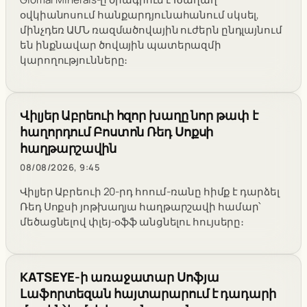
օվկիանոսում հանքարդյունահանում սկսել,
մինչդեռ ԱՄՆ ռազմածովային ուժերն ընդլայնում
են ինքնավար ծովային պատերազմի
կարողությունները։
Վիլյեր Աբրեուի հզոր խաղը նոր թափ է
հաղորդում Բոստոն Ռեդ Սոքսի
հաղթարշավին
08/08/2026, 9:45
Վիլյեր Աբրեուի 20-րդ հոում-ռանը հիմք է դարձել
Ռեդ Սոքսի յոթխաղյա հաղթարշավի համար՝
մեծացնելով փլեյ-օֆֆ անցնելու հույսերը։
KATSEYE-ի առաջատար Սոֆյա
Լաֆորտեզան հայտարարում է դադարի