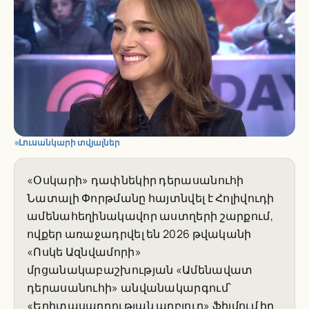
Լուսանկարի տվյալներ
«Օսկարի» դափնեկիր դերասանուհի
Նատալի Փորթմանը հայտնվել է Հոլիվուդի
ամենահեղինակավոր աստղերի շարքում,
ովքեր առաջադրվել են 2026 թվականի
«Ոսկե Ազնվամորի»
մրցանակաբաշխության «Ամենավատ
դերասանուհի» անվանակարգում՝
«Երիտասարդության աղբյուր» ֆիլմում իր