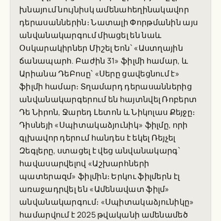
խնայում նույնիսկ ամենահեղինակավոր
դերասաններին։ Նատալի Փորթմանին այս
անվանակարգում միացել են նաև
Օսկարակիրներ Միշել Եոն՝ «Աստղային
ճանապարհ. Բաժին 31» ֆիլմի համար, և
Արիանա ԴեԲոսը՝ «Սերը ցավեցնում է»
ֆիլմի համար։ Տղամարդ դերասաններից
անվանակարգերում են հայտնվել Ռոբերտ
Դե Նիրոն, Ջարեդ Լետոն և Նիկոլաս Քեյջը։
Դիսնեյի «Սպիտակաձյունիկ» ֆիլմը, որի
գլխավոր դերում հանդես է եկել Ռեյչել
Զեգլերը, ստացել է վեց անվանակարգ՝
հավասարվելով «Աշխարհների
պատերազմ» ֆիլմին։ Երկու ֆիլմերն էլ
առաջադրվել են «Ամենավատ ֆիլմ»
անվանակարգում։ «Սպիտակաձյունիկը»
համարվում է 2025 թվականի ամենամեծ