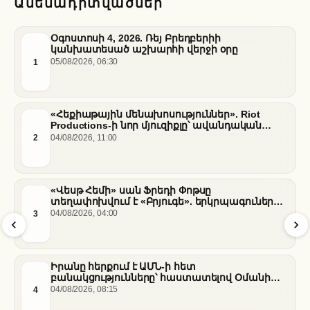
Ամենադիտվածներ
Օգոստոսի 4, 2026. Ռեյ Բրեդբերիի
կանխատեսած աշխարհի վերջի օրը
1
05/08/2026, 06:30
«Հեքիաթային մենախոսություններ». Riot
Productions-ի նոր մյուզիքլը՝ ավանդական
պատմությունների նոր վերաիմաստավորում
2
04/08/2026, 11:00
«Վեսթ Հեմի» սան Ֆրեդի Փոթսը
տեղափոխվում է «Բրյուգե». երկրպագուների
դժգոհությունը և ակումբի ռազմավարությունը
3
04/08/2026, 04:00
Իրանը հերքում է ԱՄՆ-ի հետ
բանակցությունները՝ հաստատելով Օմանի
միջնորդությամբ քննարկումները Հորմուզի
4
04/08/2026, 08:15
նեղուցի վերաբերյալ