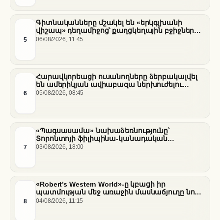
Գիտնականները մշակել են «երկգլխանի
վիշապ» դեղամիջոց՝ քաղցկեղային բջիջները
սովամահ անելու համար
5
06/08/2026, 11:45
Հարավկորեացի ուսանողները ձերբակալվել
են ամերիկյան ավիաբազա ներխուժելու
համար
6
05/08/2026, 08:45
«Պագսասամա» նախաձեռնությունը՝
Տորոնտոյի ֆիլիպինա-կանադական
արվեստագետների համար
7
03/08/2026, 18:00
«Robert’s Western World»-ը կբացի իր
պատմության մեջ առաջին մասնաճյուղը նոր
«Nissan Stadium» մարզադաշտում
8
04/08/2026, 11:15