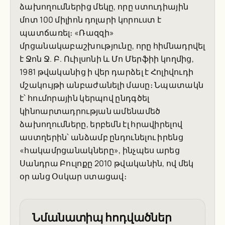
ձախողումներից մեկը, որը ստուդիային
մոտ 100 միլիոն դոլարի կորուստ է
պատճառել։ «Ռազզի»
մրցանակաբաշխությունը, որը հիմնադրվել
է Ջոն Ջ. Բ. Ուիլսոնի և Մո Մերֆիի կողմից,
1981 թվականից ի վեր դարձել է Հոլիվուդի
մշակույթի անբաժանելի մասը։ Նպատակն
է՝ հումորային կերպով ընդգծել
կինոարտադրության ամենամեծ
ձախողումները, երբեմն էլ հրավիրելով
աստղերին՝ անձամբ ընդունելու իրենց
«հակամրցանակները», ինչպես արեց
Սանդրա Բուլոքը 2010 թվականին, ով մեկ
օր անց Օսկար ստացավ։
Նմանատիպ հոդվածներ