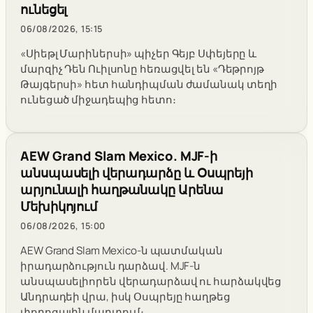
ունեցել
06/08/2026, 15:15
«Սիեթլ Մարիներսի» պիչեր Գեյբ Սփեյերը և
մարզիչ Դեն Ուիլսոնը հեռացվել են «Դեթրոյթ
Թայգերսի» հետ հանդիպման ժամանակ տեղի
ունեցած միջադեպից հետո։
AEW Grand Slam Mexico. MJF-ի
անսպասելի վերադարձը և Օսպրեյի
արյունալի հաղթանակը Արենա
Մեխիկոյում
06/08/2026, 15:00
AEW Grand Slam Mexico-ն պատմական
իրադարձություն դարձավ. MJF-ն
անսպասելիորեն վերադարձավ ու հարձակվեց
Անդրադեի վրա, իսկ Օսպրեյը հաղթեց
փողոցային մարտում։