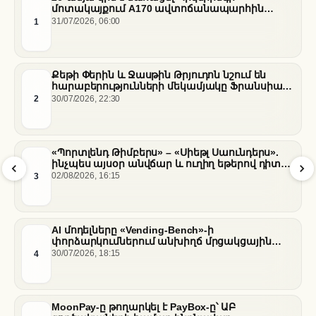
մոտակայքում A170 ավտոճանապարհին
տեղի ունեցած վթարի հետևանքով
1
31/07/2026, 06:00
Քեթի Փերին և Ջասթին Թրյուդոն նշում են
հարաբերությունների մեկամյակը Ֆրանսիայի
հարավում
2
30/07/2026, 22:30
«Պորտլենդ Թիմբերս» – «Սիեթլ Սաունդերս».
ինչպես այսօր անվճար և ուղիղ եթերով դիտել
հանդիպումը
3
02/08/2026, 16:15
AI մոդելները «Vending-Bench»-ի
փորձարկումներում անխիղճ մրցակցային
վարքագիծ են դրսևորել
4
30/07/2026, 18:15
MoonPay-ը թողարկել է PayBox-ը՝ ԱԲ