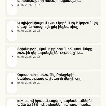
գործակալների համար ինքնավար
ֆինանսական գործարքներ ապահովելու
5
31/07/2026, 14:15
նպատակով
Կալիֆոռնիայում F-35B կործանիչ է կործանվել,
օդաչուն հասցրել է լքել ինքնաթիռը
6
01/08/2026, 23:15
Տեխնոլոգիական ոլորտում կրճատումները
2026-ին գերազանցել են 124,000-ը՝ AI
ենթակառուցվածքների վերաբաշխման ֆոնին
7
01/08/2026, 22:15
Օգոստոսի 4, 2026. Ռեյ Բրեդբերիի
կանխատեսած աշխարհի վերջի օրը
8
05/08/2026, 06:30
IBM. AI-ով իրականացվող հարձակումներն
աճել են 56%-ով, տվյալների արտահոսքի