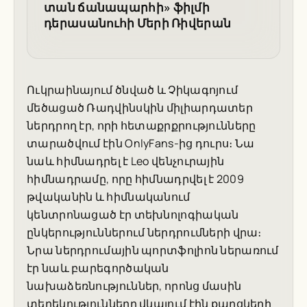
տան ճանապարհի» ֆիլմի
դերասանուհի Մերի Ռիվերան
Ուկրաինայում ծնված և Չիկագոյում
մեծացած Ռադվինսկին միլիարդատեր
ներդրող էր, որի հետաքրքրությունները
տարածվում էին OnlyFans-ից դուրս։ Նա
նաև հիմնադրել է Leo վենչուրային
հիմնադրամը, որը հիմնադրվել է 2009
թվականին և հիմնականում
կենտրոնացած էր տեխնոլոգիական
ընկերություններում ներդրումների վրա։
Նրա ներդրումային պորտֆոլիոն ներառում
էր նաև բարեգործական
նախաձեռնություններ, որոնց մասին
տեղեկությունները վկայում էին քաղցկեղի