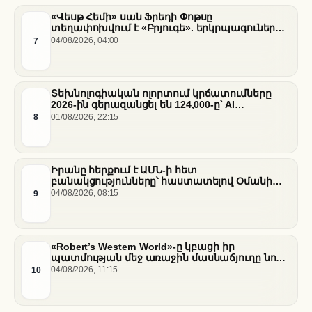
«Վեսթ Հեմի» սան Ֆրեդի Փոթսը
տեղափոխվում է «Բրյուգե». երկրպագուների
դժգոհությունը և ակումբի ռազմավարությունը
7
04/08/2026, 04:00
Տեխնոլոգիական ոլորտում կրճատումները
2026-ին գերազանցել են 124,000-ը՝ AI
ենթակառուցվածքների վերաբաշխման ֆոնին
8
01/08/2026, 22:15
Իրանը հերքում է ԱՄՆ-ի հետ
բանակցությունները՝ հաստատելով Օմանի
միջնորդությամբ քննարկումները Հորմուզի
9
04/08/2026, 08:15
նեղուցի վերաբերյալ
«Robert’s Western World»-ը կբացի իր
պատմության մեջ առաջին մասնաճյուղը նոր
«Nissan Stadium» մարզադաշտում
10
04/08/2026, 11:15