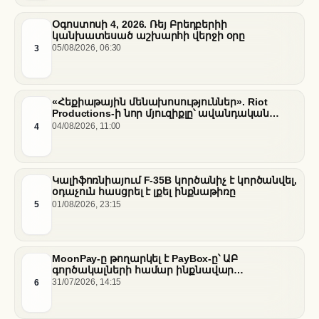
Օգոստոսի 4, 2026. Ռեյ Բրեդբերիի
կանխատեսած աշխարհի վերջի օրը
3
05/08/2026, 06:30
«Հեքիաթային մենախոսություններ». Riot
Productions-ի նոր մյուզիքլը՝ ավանդական
պատմությունների նոր վերաիմաստավորում
4
04/08/2026, 11:00
Կալիֆոռնիայում F-35B կործանիչ է կործանվել,
օդաչուն հասցրել է լքել ինքնաթիռը
5
01/08/2026, 23:15
MoonPay-ը թողարկել է PayBox-ը՝ ԱԲ
գործակալների համար ինքնավար
ֆինանսական գործարքներ ապահովելու
6
31/07/2026, 14:15
նպատակով