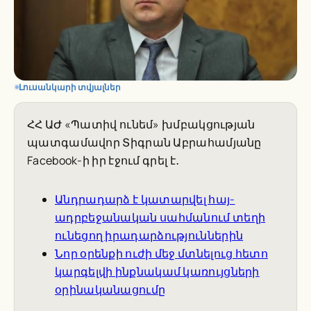
Լուսանկարի տվյալներ
ՀՀ ԱԺ «Պատիվ ունեմ» խմբակցության
պատգամավոր Տիգրան Աբրահամյանը
Facebook-ի իր էջում գրել է․
Անդրադարձ է կատարվել հայ-
ադրբեջանական սահմանում տեղի
ունեցող իրադարձություններին
Նոր օրենքի ուժի մեջ մտնելուց հետո
կարգելվի ինքնակամ կառույցների
օրինականացումը