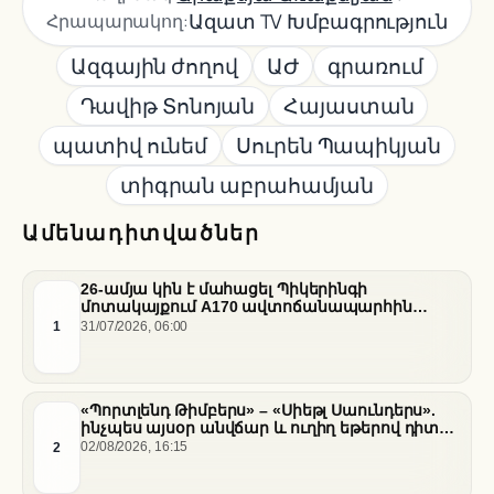
Ազատ TV Խմբագրություն
Հրապարակող:
Ազգային ժողով
ԱԺ
գրառում
Դավիթ Տոնոյան
Հայաստան
պատիվ ունեմ
Սուրեն Պապիկյան
տիգրան աբրահամյան
Ամենադիտվածներ
26-ամյա կին է մահացել Պիկերինգի
մոտակայքում A170 ավտոճանապարհին
տեղի ունեցած վթարի հետևանքով
1
31/07/2026, 06:00
«Պորտլենդ Թիմբերս» – «Սիեթլ Սաունդերս».
ինչպես այսօր անվճար և ուղիղ եթերով դիտել
հանդիպումը
2
02/08/2026, 16:15