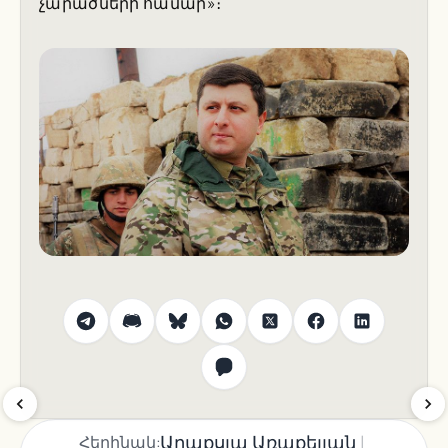
չարածների համար»։
|
Արաքսյա Առաքելյան
Հեղինակ: