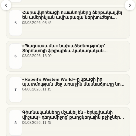
Հարավկորեացի ուսանողները ձերբակալվել
են ամերիկյան ավիաբազա ներխուժելու
համար
5
05/08/2026, 08:45
«Պագսասամա» նախաձեռնությունը՝
Տորոնտոյի ֆիլիպինա-կանադական
արվեստագետների համար
6
03/08/2026, 18:00
«Robert’s Western World»-ը կբացի իր
պատմության մեջ առաջին մասնաճյուղը նոր
«Nissan Stadium» մարզադաշտում
7
04/08/2026, 11:15
Գիտնականները մշակել են «երկգլխանի
վիշապ» դեղամիջոց՝ քաղցկեղային բջիջները
սովամահ անելու համար
8
06/08/2026, 11:45