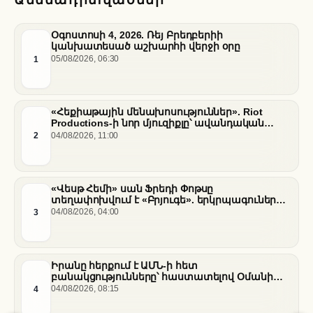
Օգոստոսի 4, 2026. Ռեյ Բրեդբերիի
կանխատեսած աշխարհի վերջի օրը
1
05/08/2026, 06:30
«Հեքիաթային մենախոսություններ». Riot
Productions-ի նոր մյուզիքլը՝ ավանդական
պատմությունների նոր վերաիմաստավորում
2
04/08/2026, 11:00
«Վեսթ Հեմի» սան Ֆրեդի Փոթսը
տեղափոխվում է «Բրյուգե». երկրպագուների
դժգոհությունը և ակումբի ռազմավարությունը
3
04/08/2026, 04:00
Իրանը հերքում է ԱՄՆ-ի հետ
բանակցությունները՝ հաստատելով Օմանի
միջնորդությամբ քննարկումները Հորմուզի
4
04/08/2026, 08:15
նեղուցի վերաբերյալ