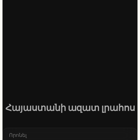
Հայաստանի ազատ լրահոս
S
e