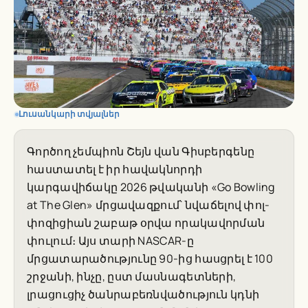
Լուսանկարի տվյալներ
Գործող չեմպիոն Շեյն վան Գիսբերգենը
հաստատել է իր հավակնորդի
կարգավիճակը 2026 թվականի «Go Bowling
at The Glen» մրցավազքում՝ նվաճելով փոլ-
փոզիցիան շաբաթ օրվա որակավորման
փուլում։ Այս տարի NASCAR-ը
մրցատարածությունը 90-ից հասցրել է 100
շրջանի, ինչը, ըստ մասնագետների,
լրացուցիչ ծանրաբեռնվածություն կդնի