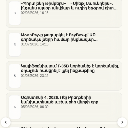
«Պորտլենդ Թիմբերս» – «Սիեթլ Սաունդերս».
ինչպես այսօր անվճար և ուղիղ եթերով դիտել
հանդիպումը
3
02/08/2026, 16:15
MoonPay-ը թողարկել է PayBox-ը՝ ԱԲ
գործակալների համար ինքնավար
ֆինանսական գործարքներ ապահովելու
4
31/07/2026, 14:15
նպատակով
Կալիֆոռնիայում F-35B կործանիչ է կործանվել,
օդաչուն հասցրել է լքել ինքնաթիռը
5
01/08/2026, 23:15
Օգոստոսի 4, 2026. Ռեյ Բրեդբերիի
կանխատեսած աշխարհի վերջի օրը
6
05/08/2026, 06:30