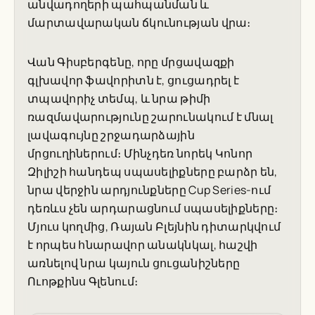
անվադողերի պահպանման և
մարտավարական ճկունության վրա։
Վան Գիսբերգենը, որը մրցավազքի
գլխավոր ֆավորիտն է, ցուցադրել է
տպավորիչ տեմպ, և նրա թիմի
ռազմավարությունը շարունակում է մնալ
լավագույնը շրջադարձային
մրցուղիներում։ Մինչդեռ նորեկ Կոնոր
Զիլիշի հանդեպ սպասելիքները բարձր են,
նրա վերջին արդյունքները Cup Series-ում
դեռևս չեն արդարացնում սպասելիքները։
Մյուս կողմից, Ռայան Բլեյնին դիտարկվում
է որպես հնարավոր անակնկալ, հաշվի
առնելով նրա կայուն ցուցանիշները
Ուոթքինս Գլենում։