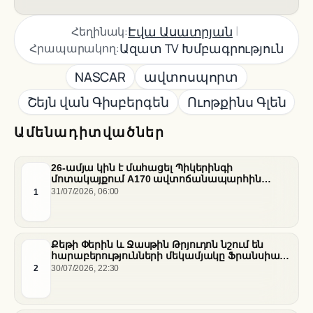
|
Էվա Ասատրյան
Հեղինակ:
Ազատ TV Խմբագրություն
Հրապարակող:
NASCAR
ավտոսպորտ
Շեյն վան Գիսբերգեն
Ուոթքինս Գլեն
Ամենադիտվածներ
26-ամյա կին է մահացել Պիկերինգի
մոտակայքում A170 ավտոճանապարհին
տեղի ունեցած վթարի հետևանքով
1
31/07/2026, 06:00
Քեթի Փերին և Ջասթին Թրյուդոն նշում են
հարաբերությունների մեկամյակը Ֆրանսիայի
հարավում
2
30/07/2026, 22:30