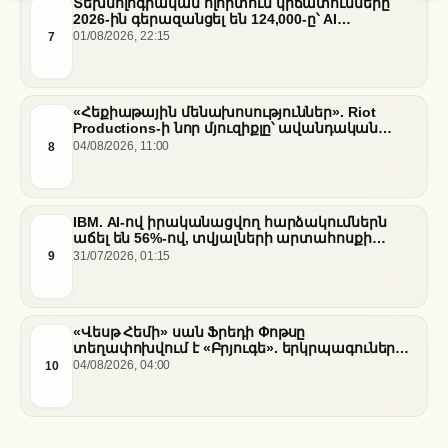
Տեխնոլոգիական ոլորտում կրճատումները
2026-ին գերազանցել են 124,000-ը՝ AI
ենթակառուցվածքների վերաբաշխման ֆոնին
7
01/08/2026, 22:15
«Հեքիաթային մենախոսություններ». Riot
Productions-ի նոր մյուզիքլը՝ ավանդական
պատմությունների նոր վերաիմաստավորում
8
04/08/2026, 11:00
IBM. AI-ով իրականացվող հարձակումներն
աճել են 56%-ով, տվյալների արտահոսքի
ծախսերը հասել են ռեկորդային մակարդակի
9
31/07/2026, 01:15
«Վեսթ Հեմի» սան Ֆրեդի Փոթսը
տեղափոխվում է «Բրյուգե». երկրպագուների
դժգոհությունը և ակումբի ռազմավարությունը
10
04/08/2026, 04:00