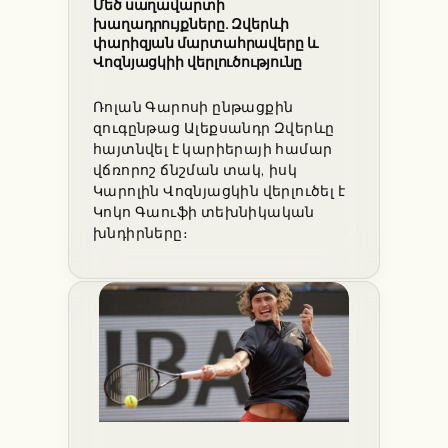
Մեծ սաղավարտի
խաղադրույքները. Զվերևի
փարիզյան մարտահրավերը և
Վոզնյացկիի վերլուծությունը
Ռոլան Գարոսի ընթացքին
զուգընթաց Ալեքսանդր Զվերևը
հայտնվել է կարիերայի համար
վճռորոշ ճնշման տակ, իսկ
Կարոլին Վոզնյացկին վերլուծել է
Կոկո Գաուֆի տեխնիկական
խնդիրները։