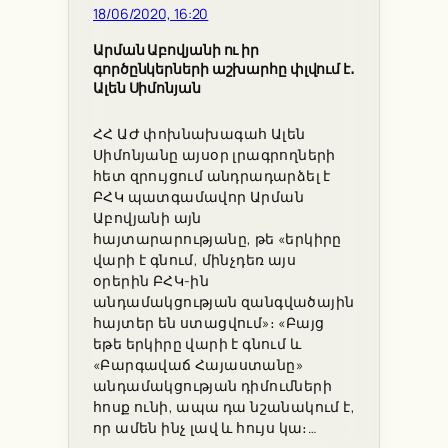
18/06/2020, 16:20
Արման Աբովյանի ու իր
գործընկերների աշխարհը փլվում է․
Ալեն Սիմոնյան
ՀՀ ԱԺ փոխնախագահ Ալեն
Սիմոնյանը այսօր լրագրողների
հետ զրույցում անդրադարձել է
ԲՀԿ պատգամավոր Արման
Աբովյանի այն
հայտարարությանը, թե «երկիրը
վարի է գնում, մինչդեռ այս
օրերին ԲՀԿ-ին
անդամակցության զանգվածային
հայտեր են ստացվում»։ «Բայց
եթե երկիրը վարի է գնում և
«Բարգավաճ Հայաստանը»
անդամակցության դիմումների
հոսք ունի, ապա դա նշանակում է,
որ ամեն ինչ լավ և հույս կա։…