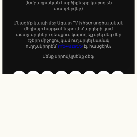
(Խմբագրական կարծիքները կարող են
տարբերվել։)
Մնացե՛ք կապի մեջ Ազատ TV-ի հետ սոցիալական
մեդիայի հարթակներում։ Հարցերի կամ
առաջարկների դեպքում կարող եք գրել մեզ մեր
էջերի միջոցով կամ ուղարկել նամակ
ուղղակիորեն՝
info@azat.tv
էլ. հասցեին։
Մենք սիրով կլսենք ձեզ։
Bluesky
Facebook
Instagram
X
Pinterest
LinkedIn
Threads
YouTube
Azat TV © 2018-2026