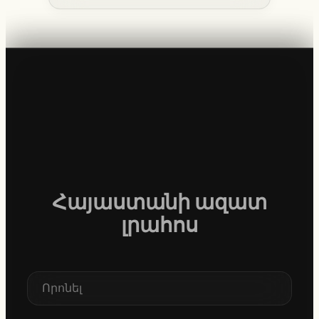
Հայաստանի ազատ
լրահոս
S
e
a
r