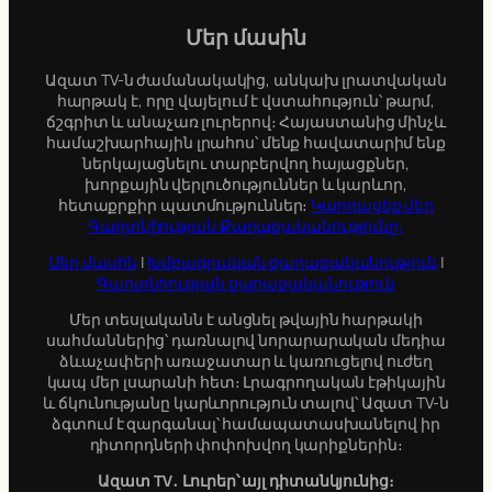
c
Մեր մասին
h
Ազատ TV-ն ժամանակակից, անկախ լրատվական
հարթակ է, որը վայելում է վստահություն՝ թարմ,
ճշգրիտ և անաչառ լուրերով։ Հայաստանից մինչև
համաշխարհային լրահոս՝ մենք հավատարիմ ենք
ներկայացնելու տարբերվող հայացքներ,
խորքային վերլուծություններ և կարևոր,
հետաքրքիր պատմություններ։
Կարդացեք մեր
Գաղտնիության Քաղաքականությունը։
Մեր մասին
|
Խմբագրական քաղաքականություն
|
Գաղտնիության քաղաքականություն
Մեր տեսլականն է անցնել թվային հարթակի
սահմաններից՝ դառնալով նորարարական մեդիա
ձևաչափերի առաջատար և կառուցելով ուժեղ
կապ մեր լսարանի հետ։ Լրագրողական էթիկային
և ճկունությանը կարևորություն տալով՝ Ազատ TV-ն
ձգտում է զարգանալ՝ համապատասխանելով իր
դիտորդների փոփոխվող կարիքներին։
Ազատ TV․ Լուրեր՝ այլ դիտանկյունից։