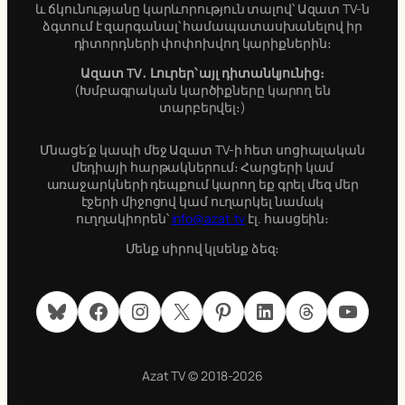
և ճկունությանը կարևորություն տալով՝ Ազատ TV-ն
ձգտում է զարգանալ՝ համապատասխանելով իր
դիտորդների փոփոխվող կարիքներին։
Ազատ TV․ Լուրեր՝ այլ դիտանկյունից։
(Խմբագրական կարծիքները կարող են
տարբերվել։)
Մնացե՛ք կապի մեջ Ազատ TV-ի հետ սոցիալական
մեդիայի հարթակներում։ Հարցերի կամ
առաջարկների դեպքում կարող եք գրել մեզ մեր
էջերի միջոցով կամ ուղարկել նամակ
ուղղակիորեն՝
info@azat.tv
էլ. հասցեին։
Մենք սիրով կլսենք ձեզ։
Bluesky
Facebook
Instagram
X
Pinterest
LinkedIn
Threads
YouTube
Azat TV © 2018-2026