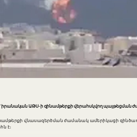
ւմ՝ իրանական ԱԹՍ-ի զինամթերքի վերահսկվող պայթեցման 
ինամթերքի վնասազերծման ժամանակ ամերիկացի զինծառա
հն է։