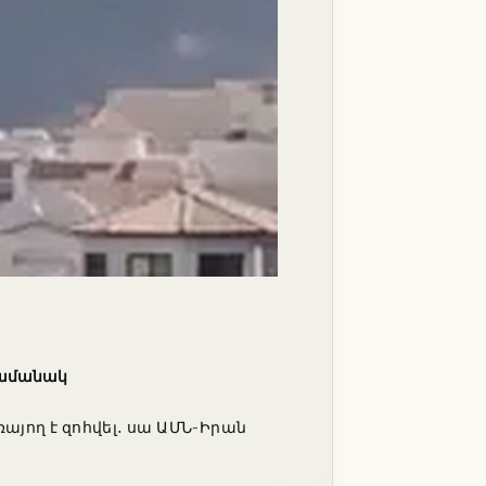
ժամանակ
յող է զոհվել․ սա ԱՄՆ-Իրան