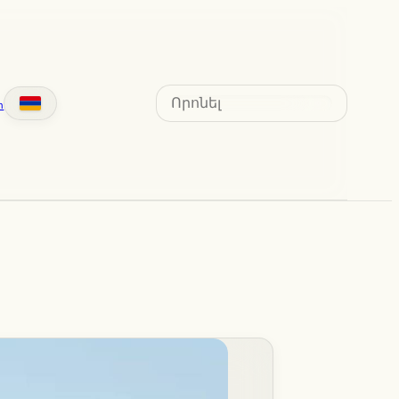
Search
տ