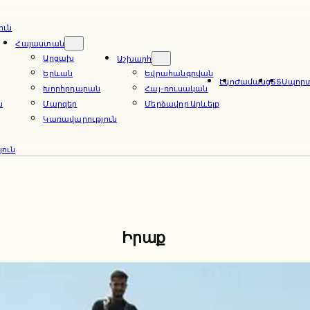
ուն
Հայաստան
Արցախ
Աշխարհ
Երևան
Եվրահանգրվան
Էկո
Ժամանց
ՏՏ
Սպոր
Խորհրդարան
Հայ-ռուսական
ն
Մարզեր
Մերձավոր Արևելք
Կառավարություն
ուն
Իրաք