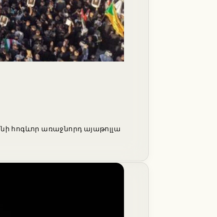
անի հոգևոր առաջնորդ այաթոլլա