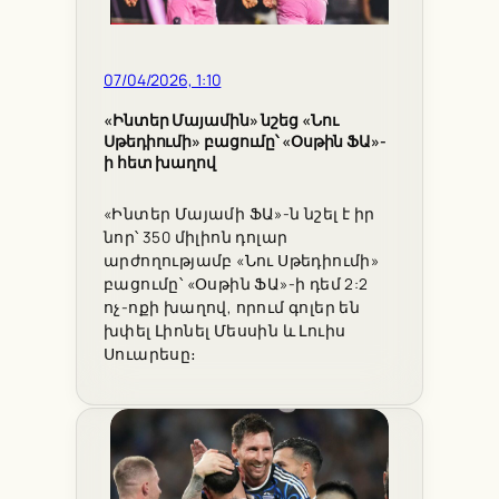
07/04/2026, 1:10
«Ինտեր Մայամին» նշեց «Նու
Սթեդիումի» բացումը՝ «Օսթին ՖԱ»-
ի հետ խաղով
«Ինտեր Մայամի ՖԱ»-ն նշել է իր
նոր՝ 350 միլիոն դոլար
արժողությամբ «Նու Սթեդիումի»
բացումը՝ «Օսթին ՖԱ»-ի դեմ 2:2
ոչ-ոքի խաղով, որում գոլեր են
խփել Լիոնել Մեսսին և Լուիս
Սուարեսը։