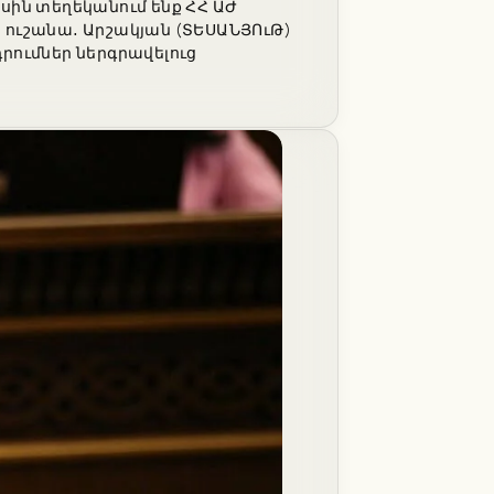
սին տեղեկանում ենք ՀՀ ԱԺ
 ուշանա․ Արշակյան (ՏԵՍԱՆՅՈւԹ)
րումներ ներգրավելուց