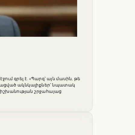
մ գրել է. «Պարզ՝ այն մասին, թե
ուռճացված ակնկալիքներ՝ նպատակ
վ իշխանության շրջահայաց