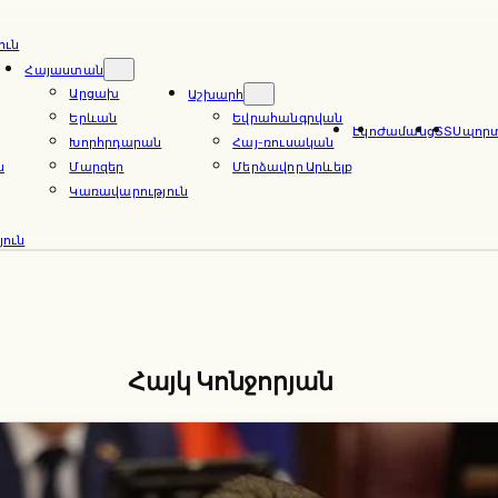
ուն
Հայաստան
Արցախ
Աշխարհ
Երևան
Եվրահանգրվան
Էկո
Ժամանց
ՏՏ
Սպոր
Խորհրդարան
Հայ-ռուսական
ն
Մարզեր
Մերձավոր Արևելք
Կառավարություն
ուն
Հայկ Կոնջորյան