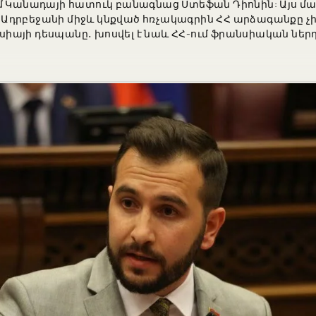
մ Կանադայի հատուկ բանագնաց Ստեֆան Դիոնին: Այս մա
Ադրբեջանի միջև կնքված հռչակագրին ՀՀ արձագանքը չի
այի դեսպանը․ խոսվել է նաև ՀՀ-ում ֆրանսիական ներդ