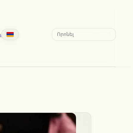
Search
տ