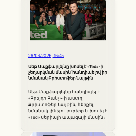
26/03/2026, 16:45
Սեթ Մաքֆարլեյնը խոսել է «Ted»-ի
չեղարկման մասին՝ հանդիպելով իր
նմանակ Քրիստոֆեր Նայթին
Սեթ Մաքֆարլեյնը հանդիպել է
«Բրեյդի Բանչ»-ի աստղ
Քրիստոֆեր Նայթին, հերքել
նմանակ լինելու լուրերը և խոսել է
«Ted» սերիալի ապագայի մասին։