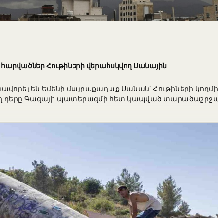
ն հարվածներ Հութիների վերահսկվող Սանային
ավորել են Եմենի մայրաքաղաք Սանան՝ Հութիների կողմ
ճող դերը Գազայի պատերազմի հետ կապված տարածաշրջան