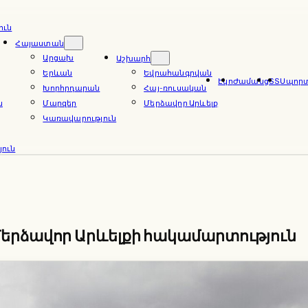
ուն
Հայաստան
Արցախ
Աշխարհ
Երևան
Եվրահանգրվան
Էկո
Ժամանց
ՏՏ
Սպոր
Խորհրդարան
Հայ-ռուսական
ն
Մարզեր
Մերձավոր Արևելք
Կառավարություն
ուն
երձավոր Արևելքի հակամարտություն