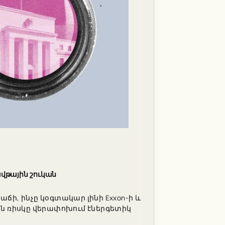
ավթային շուկան
ճի, ինչը կօգտակար լինի Exxon-ի և
կան ռիսկը վերափոխում էներգետիկ