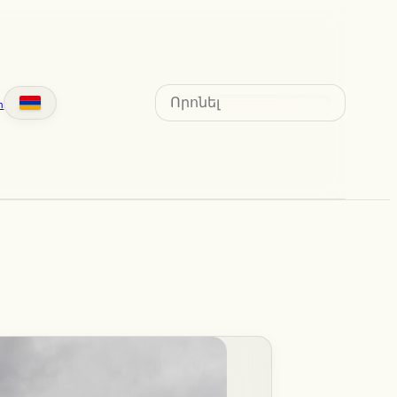
Search
տ