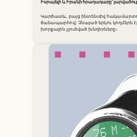
Իսրայելի և Իրանի հրադադարը՝ լարվածու
Կարճատև, բայց ինտենսիվ հակամարտութ
ճանապարհով։ Չնայած երկու կողմերն է
խորքային չլուծված խնդիրները։