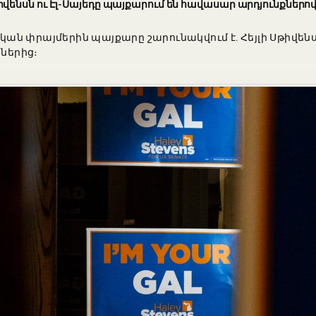
ենսն ու Էլ-Սայեդը պայքարում են հավասար արդյունքներո
 փրայմերին պայքարը շարունակվում է. Հեյլի Սթիվենսի 
յներից։