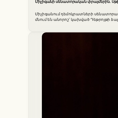
Միչիգանի սենատորական փրայմերին. Սթիվ
Միչիգանում դեմոկրատների սենատորական
մնում են անորոշ՝ կախված Դեթրոյթի ձա