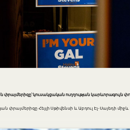
րայմերիզը՝ կուսակցական ուղղության կարևորագույն փոր
փրայմերիզը Հեյլի Սթիվենսի և Աբդուլ Էլ-Սայեդի միջ