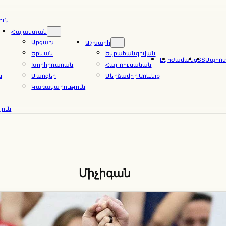
ուն
Հայաստան
Արցախ
Աշխարհ
Երևան
Եվրահանգրվան
Էկո
Ժամանց
ՏՏ
Սպոր
Խորհրդարան
Հայ-ռուսական
ն
Մարզեր
Մերձավոր Արևելք
Կառավարություն
ուն
Միչիգան