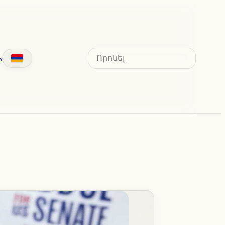
Search
տ