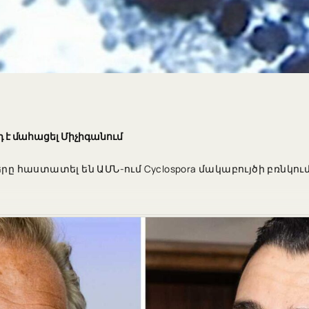
րդ է մահացել Միչիգանում
հաստատել են ԱՄՆ-ում Cyclospora մակաբույծի բռնկում