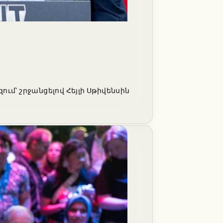
ւմ՝ շրջանցելով Հեյլի Սթիվենսին