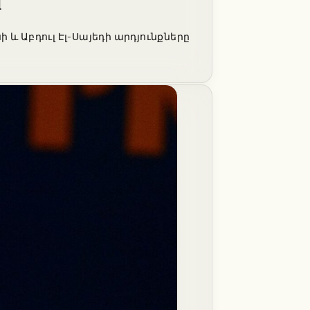
վ
և Աբդուլ Էլ-Սայեդի արդյունքները