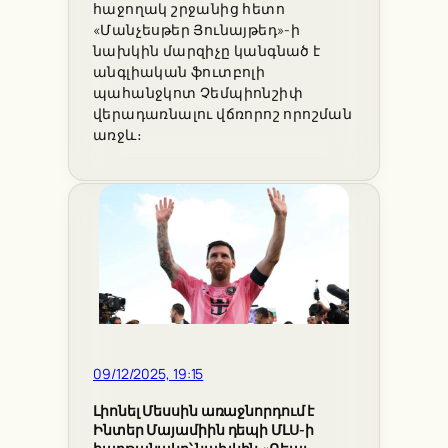
հաջողակ շրջանից հետո
«Մանչեսթեր Յունայթեդ»-ի
նախկին մարզիչը կանգնած է
անգլիական ֆուտբոլի
պահանջկոտ Չեմպիոնշիփ
վերադառնալու վճռորոշ որոշման
առջև։
09/12/2025, 19:15
Լիոնել Մեսսին առաջնորդում է
Ինտեր Մայամիին դեպի ՄԼՍ-ի