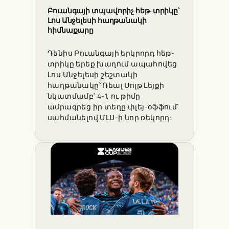
Բուանգայի տպավորիչ հեթ-տրիկը՝
Լոս Անջելեսի հաղթանակի
հիմնաքարը
Դենիս Բուանգայի երկրորդ հեթ-
տրիկը երեք խաղում ապահովեց
Լոս Անջելեսի շեշտակի
հաղթանակը՝ Ռեալ Սոլթ Լեյքի
նկատմամբ՝ 4-1, ու թիմը
ամրագրեց իր տեղը փլեյ-օֆֆում՝
սահմանելով ՄԼՍ-ի նոր ռեկորդ։