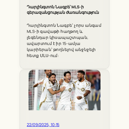
Դարլինգտոն Նագբե՝ MLS-ի
գերազանցության ժառանգություն
Դարլինգտոն Նագբե՝ չորս անգամ
MLS-ի գավաթի հաղթող և
լեգենդար կիսապաշտպան,
ավարտում է իր 15-ամյա
կարիերան՝ թողնելով անջնջելի
հետք ՄԼՍ-ում:
22/09/2025, 10:15