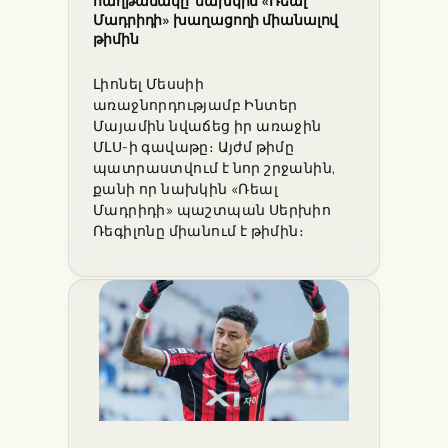
հաղթանակը՝ նախկին «Ռեալ
Մադրիդի» խաղացողի միանալով
թիմին
Լիոնել Մեսսիի
առաջնորդությամբ Ինտեր
Մայամին նվաճեց իր առաջին
ՄԼՍ-ի գավաթը։ Այժմ թիմը
պատրաստվում է նոր շրջանին,
քանի որ նախկին «Ռեալ
Մադրիդի» պաշտպան Սերխիո
Ռեգիլոնը միանում է թիմին։