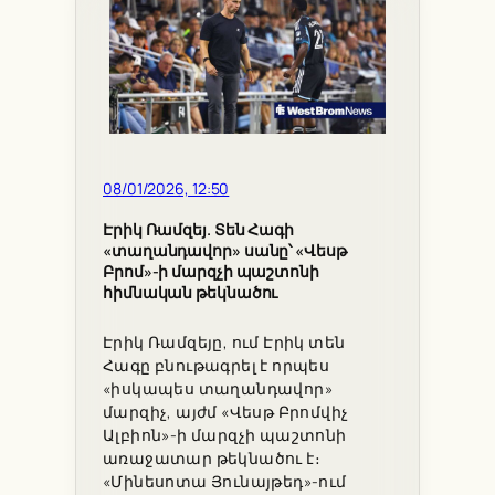
08/01/2026, 12:50
Էրիկ Ռամզեյ. Տեն Հագի
«տաղանդավոր» սանը՝ «Վեսթ
Բրոմ»-ի մարզչի պաշտոնի
հիմնական թեկնածու
Էրիկ Ռամզեյը, ում Էրիկ տեն
Հագը բնութագրել է որպես
«իսկապես տաղանդավոր»
մարզիչ, այժմ «Վեսթ Բրոմվիչ
Ալբիոն»-ի մարզչի պաշտոնի
առաջատար թեկնածու է։
«Մինեսոտա Յունայթեդ»-ում