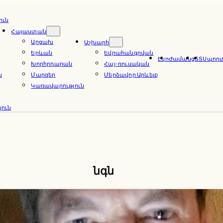
ուն
Հայաստան
Արցախ
Աշխարհ
Երևան
Եվրահանգրվան
Էկո
Ժամանց
ՏՏ
Սպոր
Խորհրդարան
Հայ-ռուսական
ն
Մարզեր
Մերձավոր Արևելք
Կառավարություն
ուն
նգն