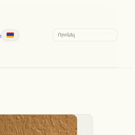
Search
տ