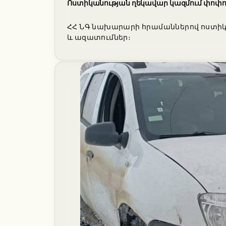
Ոստիկանության ղեկավար կազմում փոփո
ՀՀ ՆԳ նախարարի հրամաններով ոստիկա
և ազատումներ։