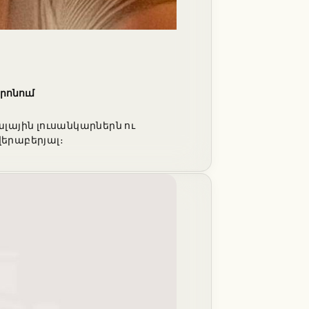
տրոնում
լային լուսանկարներն ու
երաբերյալ։