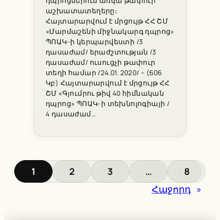
դպրոցներում առկա թափուր
աշխատատեղերը։
Հայտարարվում է մրցույթ ՀՀ ՇՄ
«Մարմաշենի միջնակարգ դպրոց»
ՊՈԱԿ-ի կերպարվեստի /3
դասաժամ/ երաժշտության /3
դասաժամ/ ուսուցչի թափուր
տեղի համար /24.01. 2020/ – (606
Կբ) Հայտարարվում է մրցույթ ՀՀ
ՇՄ «Գյումրու թիվ 40 հիմնական
դպրոց» ՊՈԱԿ-ի տեխնոլոգիայի /
4 դասաժամ…
1
2
3
…
8
Հաջորդ
»