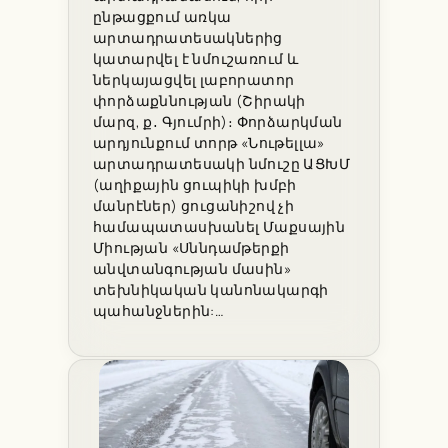
ընթացքում առկա
արտադրատեսակներից
կատարվել է նմուշառում և
ներկայացվել լաբորատոր
փորձաքննության (Շիրակի
մարզ, ք․ Գյումրի)։ Փորձարկման
արդյունքում տորթ «Նութելլա»
արտադրատեսակի նմուշը ԱՑԽՄ
(աղիքային ցուպիկի խմբի
մանրէներ) ցուցանիշով չի
համապատասխանել Մաքսային
Միության «Սննդամթերքի
անվտանգության մասին»
տեխնիկական կանոնակարգի
պահանջներին:…