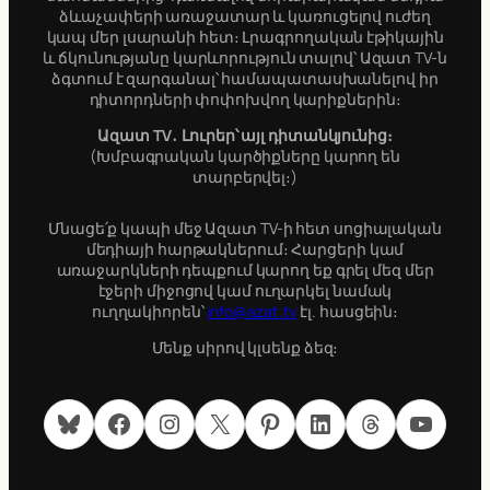
ձևաչափերի առաջատար և կառուցելով ուժեղ
կապ մեր լսարանի հետ։ Լրագրողական էթիկային
և ճկունությանը կարևորություն տալով՝ Ազատ TV-ն
ձգտում է զարգանալ՝ համապատասխանելով իր
դիտորդների փոփոխվող կարիքներին։
Ազատ TV․ Լուրեր՝ այլ դիտանկյունից։
(Խմբագրական կարծիքները կարող են
տարբերվել։)
Մնացե՛ք կապի մեջ Ազատ TV-ի հետ սոցիալական
մեդիայի հարթակներում։ Հարցերի կամ
առաջարկների դեպքում կարող եք գրել մեզ մեր
էջերի միջոցով կամ ուղարկել նամակ
ուղղակիորեն՝
info@azat.tv
էլ. հասցեին։
Մենք սիրով կլսենք ձեզ։
Bluesky
Facebook
Instagram
X
Pinterest
LinkedIn
Threads
YouTube