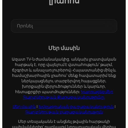
լրահոս
S
e
a
r
c
Մեր մասին
h
Ազատ TV-ն ժամանակակից, անկախ լրատվական
հարթակ է, որը վայելում է վստահություն՝ թարմ,
ճշգրիտ և անաչառ լուրերով։ Հայաստանից մինչև
համաշխարհային լրահոս՝ մենք հավատարիմ ենք
ներկայացնելու տարբերվող հայացքներ,
խորքային վերլուծություններ և կարևոր,
հետաքրքիր պատմություններ։
Կարդացեք մեր
Գաղտնիության Քաղաքականությունը։
Մեր մասին
|
Խմբագրական քաղաքականություն
|
Գաղտնիության քաղաքականություն
Մեր տեսլականն է անցնել թվային հարթակի
սահմաններից՝ դառնալով նորարարական մեդիա