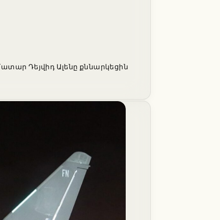
տար Դեյվիդ Ալենը քննարկեցին