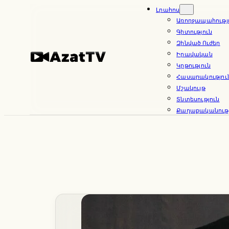
Skip
Լրահոս
Առողջապահությ
to
Գիտություն
content
Զինված Ուժեր
Իրավական
Կրթություն
Հասարակությու
Մշակույթ
Տնտեսություն
Քաղաքականությ