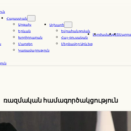
ուն
Հայաստան
Արցախ
Աշխարհ
Երևան
Եվրահանգրվան
Էկո
Ժամանց
ՏՏ
Սպոր
Խորհրդարան
Հայ-ռուսական
ն
Մարզեր
Մերձավոր Արևելք
Կառավարություն
ուն
ռազմական համագործակցություն