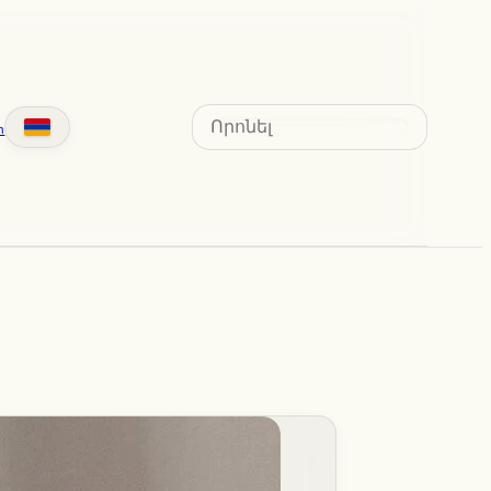
Search
տ