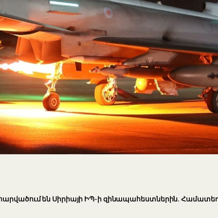
հարվածում են Սիրիայի ԻՊ-ի զինապահեստներին. Համատեղ 