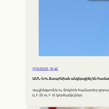
11/12/2025, 15:40
ԱՄՆ-ն ու Ճապոնիան անցկացրել են համա
Վաշինգտոնն ու Տոկիոն համատեղ զորավ
և F-35 ու F-15 կործանիչներ։