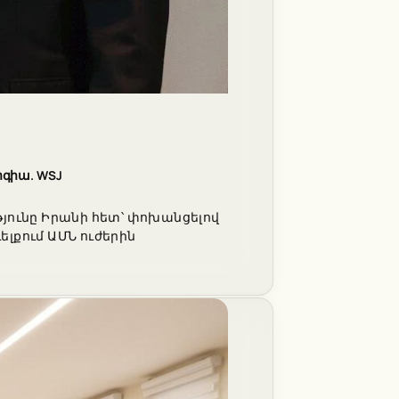
գիա. WSJ
թյունը Իրանի հետ՝ փոխանցելով
լքում ԱՄՆ ուժերին