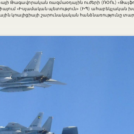
իայի Թագավորական ռազմաօդային ուժերի (ՌՕՈւ) «Թայֆ
իայում «Իսլամական պետություն» (ԻՊ) ահաբեկչական 
յին կոալիցիայի շարունակական հանձնառությունը տար