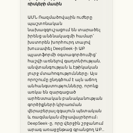
ռիսկերի մասին
ԱՄՆ Ռազմածովային ուժերը
պաշտոնական
նախազգուշացում են տարածել
իրենց անձնակազմի համար՝
խստորեն խորհուրդ տալով
խուսափել DeepSeek-ի ԱԲ
պլատֆորմի օգտագործումից՝
հաշվի առնելով գաղտնիության,
անվտանգության և էթիկական
լուրջ մտահոգությունները։ Այս
որոշումը ընդգծում է այն աճող
անհանգստությունները, որոնք
առկա են զարգացած
արհեստական բանականության
գործիքների կիրառման
վերաբերյալ զգայուն պետական
և ռազմական միջավայրերում։
DeepSeek-ը, որը վերջին շրջանում
արագ առաջընթաց գրանցող ԱԲ…