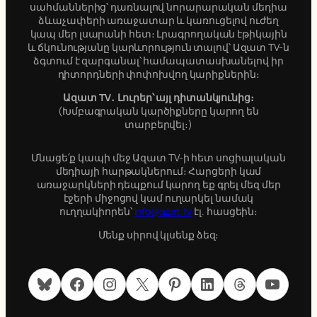
սահմաններից՝ դառնալով նորարարական մեդիա
ձևաչափերի առաջատար և կառուցելով ուժեղ
կապ մեր լսարանի հետ։ Լրագրողական էթիկային
և ճկունությանը կարևորություն տալով՝ Ազատ TV-ն
ձգտում է զարգանալ՝ համապատասխանելով իր
դիտորդների փոփոխվող կարիքներին։
Ազատ TV․ Լուրեր՝ այլ դիտանկյունից։
(Խմբագրական կարծիքները կարող են
տարբերվել։)
Մնացե՛ք կապի մեջ Ազատ TV-ի հետ սոցիալական
մեդիայի հարթակներում։ Հարցերի կամ
առաջարկների դեպքում կարող եք գրել մեզ մեր
էջերի միջոցով կամ ուղարկել նամակ
ուղղակիորեն՝
info@azat.tv
էլ. հասցեին։
Մենք սիրով կլսենք ձեզ։
Bluesky
Facebook
Instagram
X
Pinterest
LinkedIn
Threads
YouTube