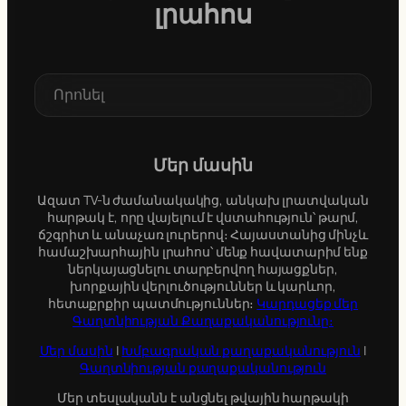
լրահոս
S
e
a
r
c
Մեր մասին
h
Ազատ TV-ն ժամանակակից, անկախ լրատվական
հարթակ է, որը վայելում է վստահություն՝ թարմ,
ճշգրիտ և անաչառ լուրերով։ Հայաստանից մինչև
համաշխարհային լրահոս՝ մենք հավատարիմ ենք
ներկայացնելու տարբերվող հայացքներ,
խորքային վերլուծություններ և կարևոր,
հետաքրքիր պատմություններ։
Կարդացեք մեր
Գաղտնիության Քաղաքականությունը։
Մեր մասին
|
Խմբագրական քաղաքականություն
|
Գաղտնիության քաղաքականություն
Մեր տեսլականն է անցնել թվային հարթակի