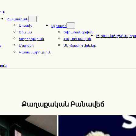
ուն
Հայաստան
Արցախ
Աշխարհ
Երևան
Եվրահանգրվան
Էկո
Ժամանց
ՏՏ
Սպոր
Խորհրդարան
Հայ-ռուսական
ն
Մարզեր
Մերձավոր Արևելք
Կառավարություն
ուն
Քաղաքական Բանավեճ