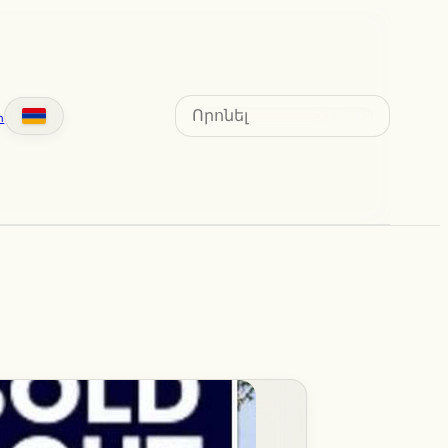
Search
տ