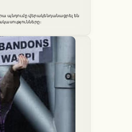
նրա պնդումը վերակենդանացրել են
ակասությունները։