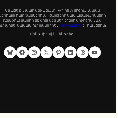
Մնացե՛ք կապի մեջ Ազատ TV-ի հետ սոցիալական
մեդիայի հարթակներում։ Հարցերի կամ առաջարկների
դեպքում կարող եք գրել մեզ մեր էջերի միջոցով կամ
ուղարկել նամակ ուղղակիորեն՝
info@azat.tv
էլ. հասցեին։
Մենք սիրով կլսենք ձեզ։
Bluesky
Facebook
Instagram
X
Pinterest
LinkedIn
Threads
YouTube