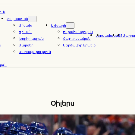
ուն
Հայաստան
Արցախ
Աշխարհ
Երևան
Եվրահանգրվան
Էկո
Ժամանց
ՏՏ
Սպոր
Խորհրդարան
Հայ-ռուսական
ն
Մարզեր
Մերձավոր Արևելք
Կառավարություն
ուն
Օիլերս