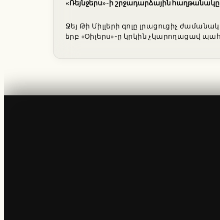
«Ռեյնջերս»-ի շրջադարձային հաղթանակը 
Ջեյ Թի Միլլերի գոլը լրացուցիչ ժամանա
երբ «Օիլերս»-ը կրկին չկարողացավ պահ