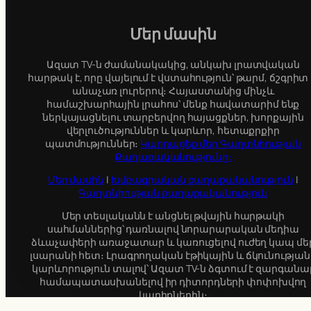
Մեր մասին
Ազատ TV-ն ժամանակակից, անկախ լրատվական
հարթակ է, որը վայելում է վստահություն՝ թարմ, ճշգրիտ
անաչառ լուրերով։ Հայաստանից մինչև
համաշխարհային լրահոս՝ մենք հավատարիմ ենք
ներկայացնելու տարբերվող հայացքներ, խորքային
վերլուծություններ և կարևոր, հետաքրքիր
պատմություններ։
Կարդացեք մեր Գաղտնիության
Քաղաքականությունը։
Մեր մասին
|
Խմբագրական քաղաքականություն
|
Գաղտնիության քաղաքականություն
Մեր տեսլականն է անցնել թվային հարթակի
սահմաններից՝ դառնալով նորարարական մեդիա
ձևաչափերի առաջատար և կառուցելով ուժեղ կապ մե
լսարանի հետ։ Լրագրողական էթիկային և ճկունության
կարևորություն տալով՝ Ազատ TV-ն ձգտում է զարգանալ
համապատասխանելով իր դիտորդների փոփոխվող
կարիքներին։