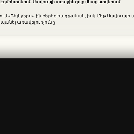
Էդմոնտոնում․ Սավուայի առաջին գոլը մնաց ստվերում
կում «Ռեյնջերս»-ին բերեց հաղթանակ, իսկ Մեթ Սավուայի 
պանել առավելությունը: