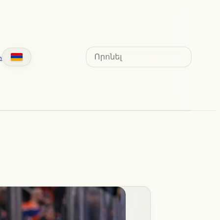
Search
տ