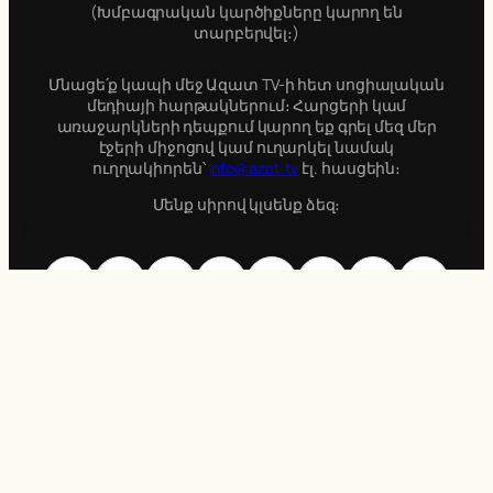
(Խմբագրական կարծիքները կարող են
տարբերվել։)
Մնացե՛ք կապի մեջ Ազատ TV-ի հետ սոցիալական
մեդիայի հարթակներում։ Հարցերի կամ
առաջարկների դեպքում կարող եք գրել մեզ մեր
էջերի միջոցով կամ ուղարկել նամակ
ուղղակիորեն՝
info@azat.tv
էլ. հասցեին։
Մենք սիրով կլսենք ձեզ։
Bluesky
Facebook
Instagram
X
Pinterest
LinkedIn
Threads
YouTube
Azat TV © 2018-2026