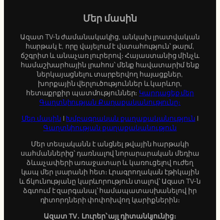
r
c
Մեր մասին
h
Ազատ TV-ն ժամանակակից, անկախ լրատվական
հարթակ է, որը վայելում է վստահություն՝ թարմ,
ճշգրիտ և անաչառ լուրերով։ Հայաստանից մինչև
համաշխարհային լրահոս՝ մենք հավատարիմ ենք
ներկայացնելու տարբերվող հայացքներ,
խորքային վերլուծություններ և կարևոր,
հետաքրքիր պատմություններ։
Կարդացեք մեր
Գաղտնիության Քաղաքականությունը։
Մեր մասին
|
Խմբագրական քաղաքականություն
|
Գաղտնիության քաղաքականություն
Մեր տեսլականն է անցնել թվային հարթակի
սահմաններից՝ դառնալով նորարարական մեդիա
ձևաչափերի առաջատար և կառուցելով ուժեղ
կապ մեր լսարանի հետ։ Լրագրողական էթիկային
և ճկունությանը կարևորություն տալով՝ Ազատ TV-ն
ձգտում է զարգանալ՝ համապատասխանելով իր
դիտորդների փոփոխվող կարիքներին։
Ազատ TV․ Լուրեր՝ այլ դիտանկյունից։