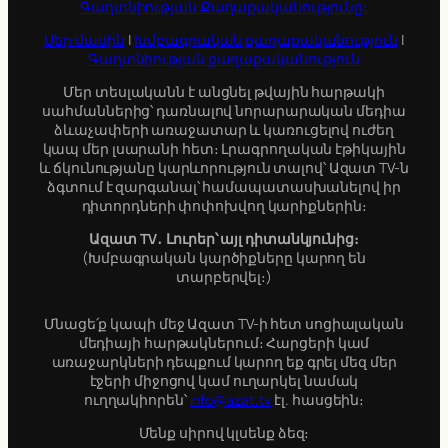
Գաղտնիության Քաղաքականությունը։
Մեր մասին
|
Խմբագրական քաղաքականություն
|
Գաղտնիության քաղաքականություն
Մեր տեսլականն է անցնել թվային հարթակի
սահմաններից՝ դառնալով նորարարական մեդիա
ձևաչափերի առաջատար և կառուցելով ուժեղ
կապ մեր լսարանի հետ։ Լրագրողական էթիկային
և ճկունությանը կարևորություն տալով՝ Ազատ TV-ն
ձգտում է զարգանալ՝ համապատասխանելով իր
դիտորդների փոփոխվող կարիքներին։
Ազատ TV․ Լուրեր՝ այլ դիտանկյունից։
(Խմբագրական կարծիքները կարող են
տարբերվել։)
Մնացե՛ք կապի մեջ Ազատ TV-ի հետ սոցիալական
մեդիայի հարթակներում։ Հարցերի կամ
առաջարկների դեպքում կարող եք գրել մեզ մեր
էջերի միջոցով կամ ուղարկել նամակ
ուղղակիորեն՝
info@azat.tv
էլ. հասցեին։
Մենք սիրով կլսենք ձեզ։