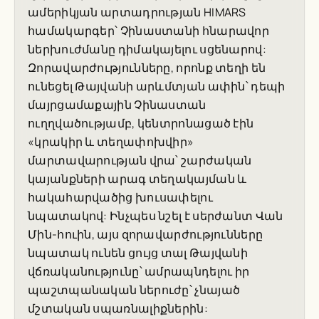
ամերիկյան արտադրության HIMARS
համակարգեր՝ Չինաստանի հնարավոր
ներխուժմանը դիմակայելու սցենարով:
Զորավարժությունները, որոնք տեղի են
ունեցել Թայվանի արևմտյան ափին՝ դեպի
մայրցամաքային Չինաստան
ուղղվածությամբ, կենտրոնացած էին
«կրակիր և տեղափոխվիր»
մարտավարության վրա՝ շարժական
կայանքների արագ տեղակայման և
հակահարվածից խուսափելու
նպատակով: Ինչպես նշել է սերժանտ Վան
Մին-հուին, այս զորավարժությունները
նպատակ ունեն ցույց տալ Թայվանի
վճռականությունը՝ ամրապնդելու իր
պաշտպանական ներուժը՝ չնայած
մշտական սպառնալիքներին: