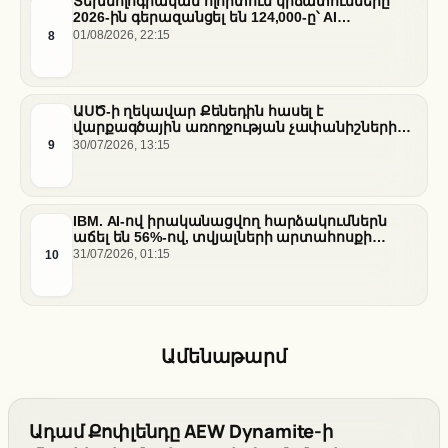
Տեխնոլոգիական ոլորտում կրճատումները
2026-ին գերազանցել են 124,000-ը՝ AI
ենթակառուցվածքների վերաբաշխման ֆոնին
8
01/08/2026, 22:15
ԱՍԾ-ի ղեկավար Քենեդին հասել է
վարքագծային առողջության չափանիշների
բարելավման շուրջ ազգային
9
30/07/2026, 13:15
համաձայնության
IBM. AI-ով իրականացվող հարձակումներն
աճել են 56%-ով, տվյալների արտահոսքի
ծախսերը հասել են ռեկորդային մակարդակի
10
31/07/2026, 01:15
Ամենաթարմ
Ադամ Քոփլենդը AEW Dynamite-ի