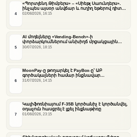
«Պորտլենդ Թիմբերս» – «Սիեթլ Սաունդերս».
ինչպես այսօր անվճար և ուղիղ եթերով դիտել
հանդիպումը
4
02/08/2026, 16:15
AI մոդելները «Vending-Bench»-ի
փորձարկումներում անխիղճ մրցակցային
վարքագիծ են դրսևորել
5
30/07/2026, 18:15
MoonPay-ը թողարկել է PayBox-ը՝ ԱԲ
գործակալների համար ինքնավար
ֆինանսական գործարքներ ապահովելու
6
31/07/2026, 14:15
նպատակով
Կալիֆոռնիայում F-35B կործանիչ է կործանվել,
օդաչուն հասցրել է լքել ինքնաթիռը
7
01/08/2026, 23:15