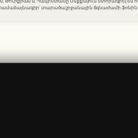
ն, Թուրքիան և Պակիստանը Մեքքայում ստորագրել են
ամաձայնագիր՝ տարածաշրջանային ճգնաժամի ֆոնին