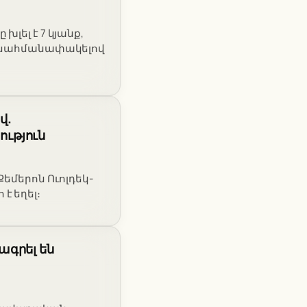
լել է 7 կյանք,
ը՝ սահմանափակելով
վ.
ւթյուն
Քեմերոն Ուոլդեկ-
է եղել։
ագրել են