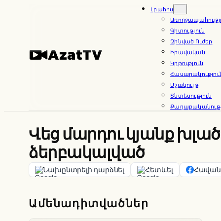
Skip
Լրահոս
Առողջապահությ
to
Գիտություն
content
Զինված Ուժեր
Իրավական
Կրթություն
Հասարակությու
Մշակույթ
Տնտեսություն
Քաղաքականությ
Վեց մարդու կյանք խլա
ձերբակալված
Նախընտրելի դարձնել
Հետևել
Հավանե
Ամենադիտվածներ