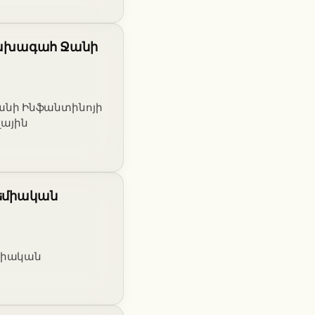
նախագահ Ջանի
անի Ինֆանտինոյի
ային
դեմիական
եմիական