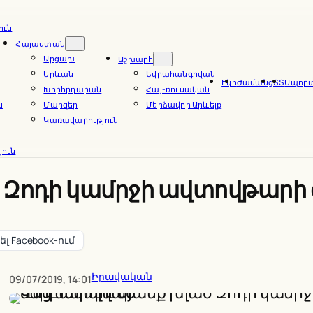
ուն
Հայաստան
Արցախ
Աշխարհ
Երևան
Եվրահանգրվան
Էկո
Ժամանց
ՏՏ
Սպոր
Խորհրդարան
Հայ-ռուսական
ն
Մարզեր
Մերձավոր Արևելք
Կառավարություն
ուն
ծ Զոդի կամրջի ավտովթարի 
լ Facebook-ում
Իրավական
09/07/2019, 14:01