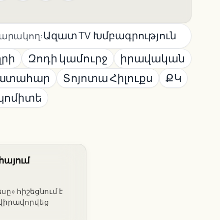
Ազատ TV Խմբագրություն
արակող:
ղրի
Զոդի կամուրջ
իրավական
ատահար
Տոյոտա Հիլուքս
ՔԿ
կոմիտե
հայում
սը» հիշեցնում է
 վիրավորվեց