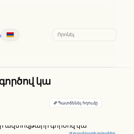
Search
տ
գործով կա
Պատճենել հղումը
Լուսանկարի տվյալներ