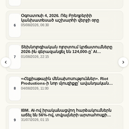
Օգոստոսի 4, 2026. Ռեյ Բրեդբերիի
կանխատեսած աշխարհի վերջի օրը
6
05/08/2026, 06:30
Տեխնոլոգիական ոլորտում կրճատումները
2026-ին գերազանցել են 124,000-ը՝ AI
ենթակառուցվածքների վերաբաշխման ֆոնին
7
01/08/2026, 22:15
«Հեքիաթային մենախոսություններ». Riot
Productions-ի նոր մյուզիքլը՝ ավանդական
պատմությունների նոր վերաիմաստավորում
8
04/08/2026, 11:00
IBM. AI-ով իրականացվող հարձակումներն
աճել են 56%-ով, տվյալների արտահոսքի
ծախսերը հասել են ռեկորդային մակարդակի
9
31/07/2026, 01:15