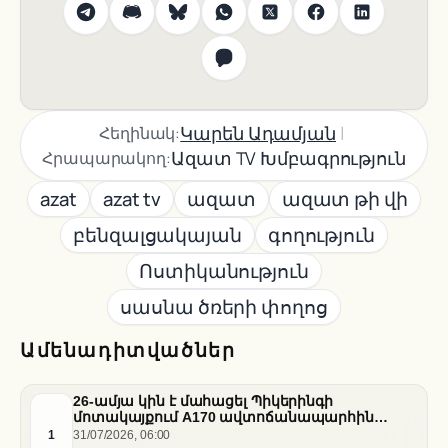
|
Կարեն Ադամյան
Հեղինակ:
Ազատ TV Խմբագրություն
Հրապարակող:
azat
azat tv
ազատ
ազատ թի վի
բենզալցակայան
գողություն
Ոստիկանություն
սասնա ծռերի փողոց
Ամենադիտվածներ
26-ամյա կին է մահացել Պիկերինգի
մոտակայքում A170 ավտոճանապարհին
տեղի ունեցած վթարի հետևանքով
1
31/07/2026, 06:00