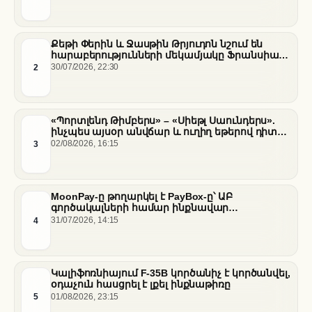
Քեթի Փերին և Ջասթին Թրյուդոն նշում են
հարաբերությունների մեկամյակը Ֆրանսիայի
հարավում
2
30/07/2026, 22:30
«Պորտլենդ Թիմբերս» – «Սիեթլ Սաունդերս».
ինչպես այսօր անվճար և ուղիղ եթերով դիտել
հանդիպումը
3
02/08/2026, 16:15
MoonPay-ը թողարկել է PayBox-ը՝ ԱԲ
գործակալների համար ինքնավար
ֆինանսական գործարքներ ապահովելու
4
31/07/2026, 14:15
նպատակով
Կալիֆոռնիայում F-35B կործանիչ է կործանվել,
օդաչուն հասցրել է լքել ինքնաթիռը
5
01/08/2026, 23:15