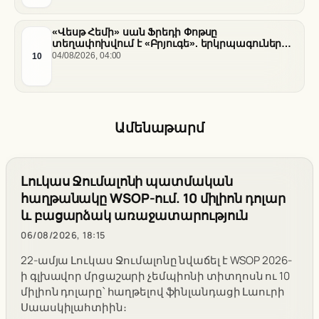
«Վեսթ Հեմի» սան Ֆրեդի Փոթսը
տեղափոխվում է «Բրյուգե». երկրպագուների
դժգոհությունը և ակումբի ռազմավարությունը
10
04/08/2026, 04:00
Ամենաթարմ
Լուկաս Ջումալոնի պատմական
հաղթանակը WSOP-ում. 10 միլիոն դոլար
և բացարձակ առաջատարություն
06/08/2026, 18:15
22-ամյա Լուկաս Ջումալոնը նվաճել է WSOP 2026-
ի գլխավոր մրցաշարի չեմպիոնի տիտղոսն ու 10
միլիոն դոլարը՝ հաղթելով ֆինլանդացի Լաուրի
Սաասկիլահտիին։