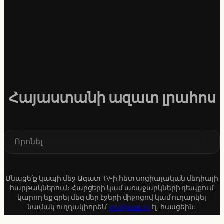
Հայաստանի ազատ լրահոս
S
e
a
r
c
Մնացե՛ք կապի մեջ Ազատ TV-ի հետ սոցիալական մեդիայի
h
հարթակներում։ Հարցերի կամ առաջարկների դեպքում
կարող եք գրել մեզ մեր էջերի միջոցով կամ ուղարկել
նամակ ուղղակիորեն՝
info@azat.tv
էլ. հասցեին։
Մենք սիրով կլսենք ձեզ։