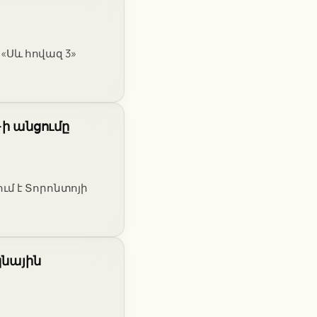
 «Սև հովազ 3»
-ի անցումը
ւմ է Տորոնտոյի
կնային