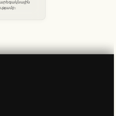
ի արեգակնային
ւթյամբ։