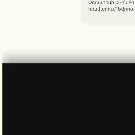
Օգոստոսի 12-ին Գ
խավարում՝ Եվրոպա