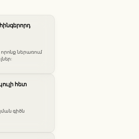
հինգերորդ
 որոնք ներառում
լներ:
պուլի հետ
կման գիծն