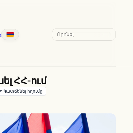
Search
տ
ել ՀՀ-ում
Պատճենել հղումը