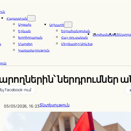
ուն
Հայաստան
Արցախ
Աշխարհ
Երևան
Եվրահանգրվան
Էկո
Ժամանց
ՏՏ
Սպոր
Խորհրդարան
Հայ-ռուսական
ն
Մարզեր
Մերձավոր Արևելք
Կառավարություն
ուն
վարողներին՝ ներդրումներ ան
լ Facebook-ում
Տնտեսություն
05/05/2026, 16:23