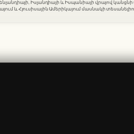
րենլանդիայի, Իսլանդիայի և Իսպանիայի վրայով կանցն
յում և Հյուսիսային Ամերիկայում մասնակի տեսանելիո