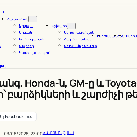
ուն
Հայաստան
Արցախ
Աշխարհ
Երևան
Եվրահանգրվան
Էկո
Ժամանց
ՏՏ
Սպոր
Խորհրդարան
Հայ-ռուսական
ն
Մարզեր
Մերձավոր Արևելք
Կառավարություն
ուն
. Honda-ն, GM-ը և Toyota-
 բարձիկների և շարժիչի թե
լ Facebook-ում
Տնտեսություն
03/06/2026, 23:00