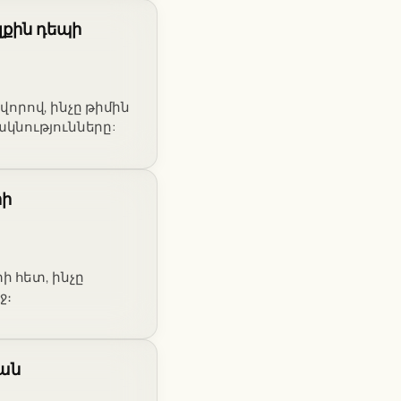
լքին դեպի
ավորով, ինչը թիմին
ակնությունները:
րի
 հետ, ինչը
ջ։
քան