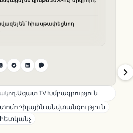
թանկացել են գրեթե 20%-ով՝ երկրորդ
 նվազել են՝ հիասթափեցնող
ո
Ազատ TV Խմբագրություն
ակող:
տոմոբիլային անվտանգություն
 հետկանչ