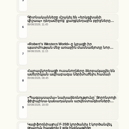
5
նեղուցի վերաբերյալ
Գիտնականները մշակել են «երկգլխանի
վիշապ» դեղամիջոց՝ քաղցկեղային բջիջները
սովամահ անելու համար
06/08/2026, 11:45
6
«Robert’s Western World»-ը կբացի իր
պատմության մեջ առաջին մասնաճյուղը նոր
«Nissan Stadium» մարզադաշտում
04/08/2026, 11:15
7
Հարավկորեացի ուսանողները ձերբակալվել են
ամերիկյան ավիաբազա ներխուժելու համար
05/08/2026, 08:45
8
«Պագսասամա» նախաձեռնությունը՝ Տորոնտոյի
ֆիլիպինա-կանադական արվեստագետների
համար
03/08/2026, 18:00
9
Կալիֆոռնիայում F-35B կործանիչ է կործանվել,
օդաչուն հասցրել է լքել ինքնաթիռը