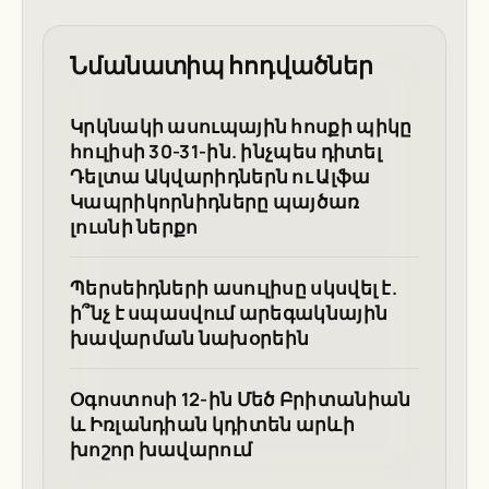
Նմանատիպ հոդվածներ
Կրկնակի ասուպային հոսքի պիկը
հուլիսի 30-31-ին. ինչպես դիտել
Դելտա Ակվարիդներն ու Ալֆա
Կապրիկորնիդները պայծառ
լուսնի ներքո
Պերսեիդների ասուլիսը սկսվել է.
ի՞նչ է սպասվում արեգակնային
խավարման նախօրեին
Օգոստոսի 12-ին Մեծ Բրիտանիան
և Իռլանդիան կդիտեն արևի
խոշոր խավարում