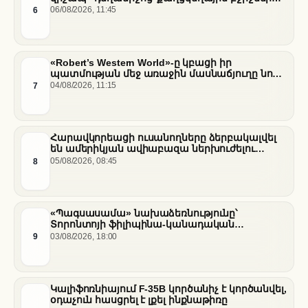
սովամահ անելու համար
6
06/08/2026, 11:45
«Robert’s Western World»-ը կբացի իր
պատմության մեջ առաջին մասնաճյուղը նոր
«Nissan Stadium» մարզադաշտում
7
04/08/2026, 11:15
Հարավկորեացի ուսանողները ձերբակալվել
են ամերիկյան ավիաբազա ներխուժելու
համար
8
05/08/2026, 08:45
«Պագսասամա» նախաձեռնությունը՝
Տորոնտոյի ֆիլիպինա-կանադական
արվեստագետների համար
9
03/08/2026, 18:00
Կալիֆոռնիայում F-35B կործանիչ է կործանվել,
օդաչուն հասցրել է լքել ինքնաթիռը