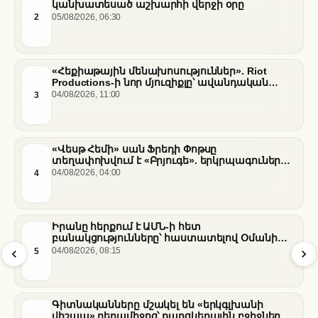
կանխատեսած աշխարհի վերջի օրը
2
05/08/2026, 06:30
«Հեքիաթային մենախոսություններ». Riot
Productions-ի նոր մյուզիքլը՝ ավանդական
պատմությունների նոր վերաիմաստավորում
3
04/08/2026, 11:00
«Վեսթ Հեմի» սան Ֆրեդի Փոթսը
տեղափոխվում է «Բրյուգե». երկրպագուների
դժգոհությունը և ակումբի ռազմավարությունը
4
04/08/2026, 04:00
Իրանը հերքում է ԱՄՆ-ի հետ
բանակցությունները՝ հաստատելով Օմանի
միջնորդությամբ քննարկումները Հորմուզի
5
04/08/2026, 08:15
նեղուցի վերաբերյալ
Գիտնականները մշակել են «երկգլխանի
վիշապ» դեղամիջոց՝ քաղցկեղային բջիջները